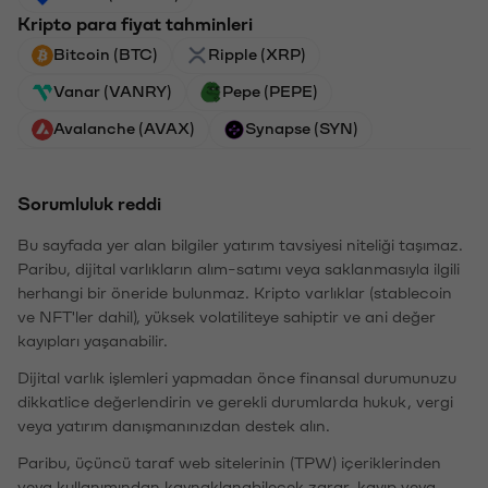
Kripto para fiyat tahminleri
Bitcoin (BTC)
Ripple (XRP)
Vanar (VANRY)
Pepe (PEPE)
Avalanche (AVAX)
Synapse (SYN)
Sorumluluk reddi
Bu sayfada yer alan bilgiler yatırım tavsiyesi niteliği taşımaz.
Paribu, dijital varlıkların alım-satımı veya saklanmasıyla ilgili
herhangi bir öneride bulunmaz. Kripto varlıklar (stablecoin
ve NFT'ler dahil), yüksek volatiliteye sahiptir ve ani değer
kayıpları yaşanabilir.
Dijital varlık işlemleri yapmadan önce finansal durumunuzu
dikkatlice değerlendirin ve gerekli durumlarda hukuk, vergi
veya yatırım danışmanınızdan destek alın.
Paribu, üçüncü taraf web sitelerinin (TPW) içeriklerinden
veya kullanımından kaynaklanabilecek zarar, kayıp veya