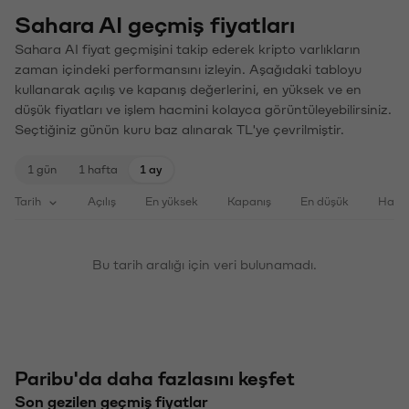
Sahara AI geçmiş fiyatları
Sahara AI fiyat geçmişini takip ederek kripto varlıkların
zaman içindeki performansını izleyin. Aşağıdaki tabloyu
kullanarak açılış ve kapanış değerlerini, en yüksek ve en
düşük fiyatları ve işlem hacmini kolayca görüntüleyebilirsiniz.
Seçtiğiniz günün kuru baz alınarak TL'ye çevrilmiştir.
1 gün
1 hafta
1 ay
Tarih
Açılış
En yüksek
Kapanış
En düşük
Haci
Bu tarih aralığı için veri bulunamadı.
Paribu'da daha fazlasını keşfet
Son gezilen geçmiş fiyatlar