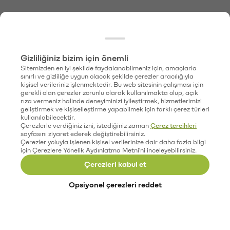
Gizliliğiniz bizim için önemli
Sitemizden en iyi şekilde faydalanabilmeniz için, amaçlarla
sınırlı ve gizliliğe uygun olacak şekilde çerezler aracılığıyla
kişisel verileriniz işlenmektedir. Bu web sitesinin çalışması için
gerekli olan çerezler zorunlu olarak kullanılmakta olup, açık
rıza vermeniz halinde deneyiminizi iyileştirmek, hizmetlerimizi
geliştirmek ve kişiselleştirme yapabilmek için farklı çerez türleri
kullanılabilecektir.
Çerezlerle verdiğiniz izni, istediğiniz zaman
Çerez tercihleri
sayfasını ziyaret ederek değiştirebilirsiniz.
Çerezler yoluyla işlenen kişisel verilerinize dair daha fazla bilgi
için Çerezlere Yönelik Aydınlatma Metni'ni inceleyebilirsiniz.
Çerezleri kabul et
Opsiyonel çerezleri reddet