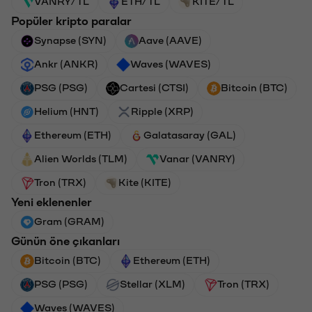
VANRY/TL
ETH/TL
KITE/TL
Popüler kripto paralar
Synapse (SYN)
Aave (AAVE)
Ankr (ANKR)
Waves (WAVES)
PSG (PSG)
Cartesi (CTSI)
Bitcoin (BTC)
Helium (HNT)
Ripple (XRP)
Ethereum (ETH)
Galatasaray (GAL)
Alien Worlds (TLM)
Vanar (VANRY)
Tron (TRX)
Kite (KITE)
Yeni eklenenler
Gram (GRAM)
Günün öne çıkanları
Bitcoin (BTC)
Ethereum (ETH)
PSG (PSG)
Stellar (XLM)
Tron (TRX)
Waves (WAVES)