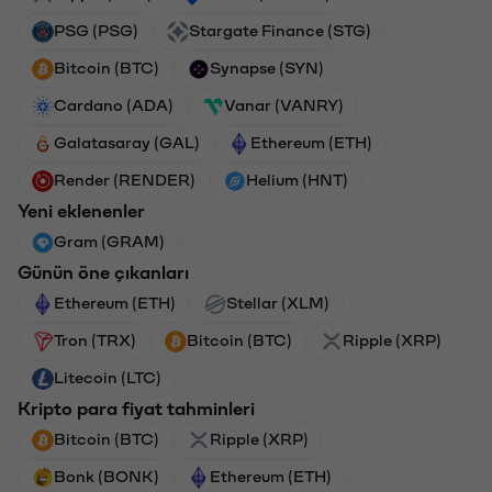
PSG (PSG)
Stargate Finance (STG)
Bitcoin (BTC)
Synapse (SYN)
Cardano (ADA)
Vanar (VANRY)
Galatasaray (GAL)
Ethereum (ETH)
Render (RENDER)
Helium (HNT)
Yeni eklenenler
Gram (GRAM)
Günün öne çıkanları
Ethereum (ETH)
Stellar (XLM)
Tron (TRX)
Bitcoin (BTC)
Ripple (XRP)
Litecoin (LTC)
Kripto para fiyat tahminleri
Bitcoin (BTC)
Ripple (XRP)
Bonk (BONK)
Ethereum (ETH)