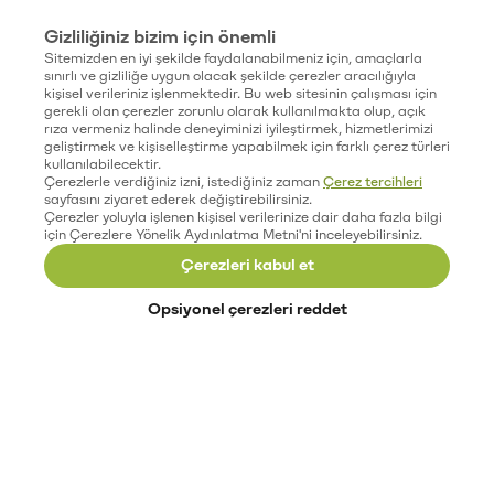
Gizliliğiniz bizim için önemli
Sitemizden en iyi şekilde faydalanabilmeniz için, amaçlarla
sınırlı ve gizliliğe uygun olacak şekilde çerezler aracılığıyla
kişisel verileriniz işlenmektedir. Bu web sitesinin çalışması için
gerekli olan çerezler zorunlu olarak kullanılmakta olup, açık
rıza vermeniz halinde deneyiminizi iyileştirmek, hizmetlerimizi
geliştirmek ve kişiselleştirme yapabilmek için farklı çerez türleri
kullanılabilecektir.
Çerezlerle verdiğiniz izni, istediğiniz zaman
Çerez tercihleri
sayfasını ziyaret ederek değiştirebilirsiniz.
Çerezler yoluyla işlenen kişisel verilerinize dair daha fazla bilgi
için Çerezlere Yönelik Aydınlatma Metni'ni inceleyebilirsiniz.
Çerezleri kabul et
Opsiyonel çerezleri reddet
Paribu’yu keşfet
Eğitimler