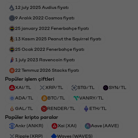
12 july 2025 Audius fiyatı
9 Aralık 2022 Cosmos fiyatı
25 january 2022 Fenerbahçe fiyatı
13 Kasım 2025 Peanut the Squirrel fiyatı
25 Ocak 2022 Fenerbahçe fiyatı
1 july 2023 Ravencoin fiyatı
22 Temmuz 2026 Stacks fiyatı
Popüler işlem çiftleri
XAI/TL
XRP/TL
STG/TL
SYN/TL
ADA/TL
BTC/TL
VANRY/TL
GAL/TL
RENDER/TL
ETH/TL
Popüler kripto paralar
Ankr (ANKR)
Xai (XAI)
Aave (AAVE)
Ripple (XRP)
Waves (WAVES)