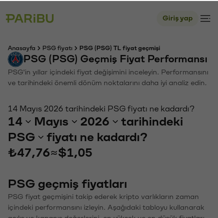
Giriş yap
Anasayfa
PSG fiyatı
PSG (PSG) TL fiyat geçmişi
PSG (PSG) Geçmiş Fiyat Performansı
PSG'in yıllar içindeki fiyat değişimini inceleyin. Performansını
ve tarihindeki önemli dönüm noktalarını daha iyi analiz edin.
14 Mayıs 2026 tarihindeki PSG fiyatı ne kadardı?
14
Mayıs
2026
tarihindeki
PSG
fiyatı ne kadardı?
₺47,76
≈
$1,05
PSG geçmiş fiyatları
PSG fiyat geçmişini takip ederek kripto varlıkların zaman
içindeki performansını izleyin. Aşağıdaki tabloyu kullanarak
açılış ve kapanış değerlerini, en yüksek ve en düşük fiyatları