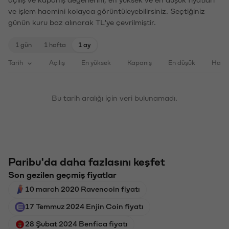
ve işlem hacmini kolayca görüntüleyebilirsiniz. Seçtiğiniz
günün kuru baz alınarak TL'ye çevrilmiştir.
1 gün
1 hafta
1 ay
Tarih
Açılış
En yüksek
Kapanış
En düşük
Haci
Bu tarih aralığı için veri bulunamadı.
Paribu'da daha fazlasını keşfet
Son gezilen geçmiş fiyatlar
10 march 2020 Ravencoin fiyatı
17 Temmuz 2024 Enjin Coin fiyatı
28 Şubat 2024 Benfica fiyatı