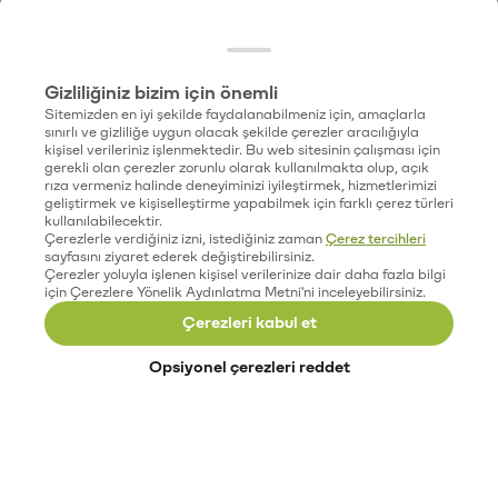
Gizliliğiniz bizim için önemli
Sitemizden en iyi şekilde faydalanabilmeniz için, amaçlarla
sınırlı ve gizliliğe uygun olacak şekilde çerezler aracılığıyla
kişisel verileriniz işlenmektedir. Bu web sitesinin çalışması için
gerekli olan çerezler zorunlu olarak kullanılmakta olup, açık
rıza vermeniz halinde deneyiminizi iyileştirmek, hizmetlerimizi
geliştirmek ve kişiselleştirme yapabilmek için farklı çerez türleri
kullanılabilecektir.
Çerezlerle verdiğiniz izni, istediğiniz zaman
Çerez tercihleri
sayfasını ziyaret ederek değiştirebilirsiniz.
Çerezler yoluyla işlenen kişisel verilerinize dair daha fazla bilgi
için Çerezlere Yönelik Aydınlatma Metni'ni inceleyebilirsiniz.
Çerezleri kabul et
Opsiyonel çerezleri reddet