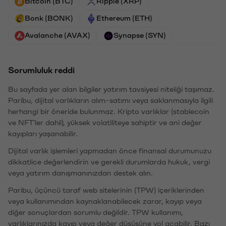
Bitcoin (BTC)
Ripple (XRP)
Bonk (BONK)
Ethereum (ETH)
Avalanche (AVAX)
Synapse (SYN)
Sorumluluk reddi
Bu sayfada yer alan bilgiler yatırım tavsiyesi niteliği taşımaz.
Paribu, dijital varlıkların alım-satımı veya saklanmasıyla ilgili
herhangi bir öneride bulunmaz. Kripto varlıklar (stablecoin
ve NFT'ler dahil), yüksek volatiliteye sahiptir ve ani değer
kayıpları yaşanabilir.
Dijital varlık işlemleri yapmadan önce finansal durumunuzu
dikkatlice değerlendirin ve gerekli durumlarda hukuk, vergi
veya yatırım danışmanınızdan destek alın.
Paribu, üçüncü taraf web sitelerinin (TPW) içeriklerinden
veya kullanımından kaynaklanabilecek zarar, kayıp veya
diğer sonuçlardan sorumlu değildir. TPW kullanımı,
varlıklarınızda kayıp veya değer düşüşüne yol açabilir. Bazı