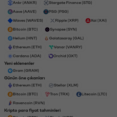
Ankr (ANKR)
Stargate Finance (STG)
Aave (AAVE)
PSG (PSG)
Waves (WAVES)
Ripple (XRP)
Xai (XAI)
Bitcoin (BTC)
Synapse (SYN)
Helium (HNT)
Galatasaray (GAL)
Ethereum (ETH)
Vanar (VANRY)
Cardano (ADA)
Orchid (OXT)
Yeni eklenenler
Gram (GRAM)
Günün öne çıkanları
Ethereum (ETH)
Stellar (XLM)
Bitcoin (BTC)
Tron (TRX)
Litecoin (LTC)
Ravencoin (RVN)
Kripto para fiyat tahminleri