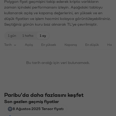
Polygon fiyat geçmişini takip ederek kripto varlıkların
zaman içindeki performansını izleyin. Aşağıdaki tabloyu
kullanarak açılış ve kapanış değerlerini, en yüksek ve en
düşük fiyatları ve işlem hacmini kolayca görüntüleyebilirsiniz.
Seçtiğiniz günün kuru baz alınarak TL'ye çevrilmiştir.
1 gün
1 hafta
1 ay
Tarih
Açılış
En yüksek
Kapanış
En düşük
Haci
Bu tarih aralığı için veri bulunamadı.
Paribu'da daha fazlasını keşfet
Son gezilen geçmiş fiyatlar
8 Ağustos 2025 Tensor fiyatı