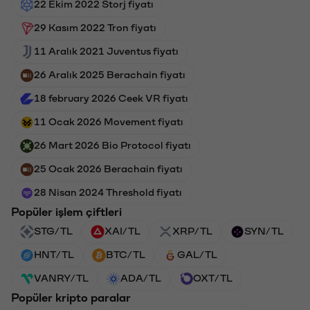
22 Ekim 2022 Storj fiyatı
29 Kasım 2022 Tron fiyatı
11 Aralık 2021 Juventus fiyatı
26 Aralık 2025 Berachain fiyatı
18 february 2026 Ceek VR fiyatı
11 Ocak 2026 Movement fiyatı
26 Mart 2026 Bio Protocol fiyatı
25 Ocak 2026 Berachain fiyatı
28 Nisan 2024 Threshold fiyatı
Popüler işlem çiftleri
STG/TL
XAI/TL
XRP/TL
SYN/TL
HNT/TL
BTC/TL
GAL/TL
VANRY/TL
ADA/TL
OXT/TL
Popüler kripto paralar