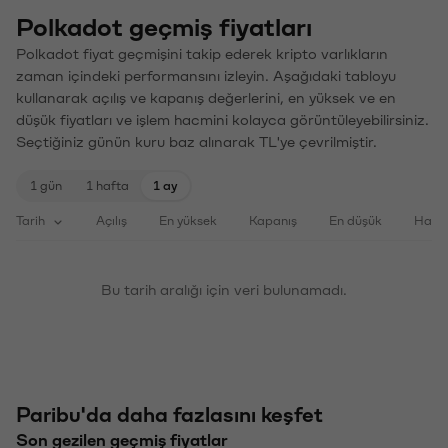
Polkadot geçmiş fiyatları
Polkadot fiyat geçmişini takip ederek kripto varlıkların
zaman içindeki performansını izleyin. Aşağıdaki tabloyu
kullanarak açılış ve kapanış değerlerini, en yüksek ve en
düşük fiyatları ve işlem hacmini kolayca görüntüleyebilirsiniz.
Seçtiğiniz günün kuru baz alınarak TL'ye çevrilmiştir.
1 gün
1 hafta
1 ay
Tarih
Açılış
En yüksek
Kapanış
En düşük
Haci
Bu tarih aralığı için veri bulunamadı.
Paribu'da daha fazlasını keşfet
Son gezilen geçmiş fiyatlar