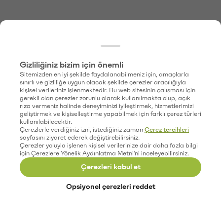
Gizliliğiniz bizim için önemli
Sitemizden en iyi şekilde faydalanabilmeniz için, amaçlarla
sınırlı ve gizliliğe uygun olacak şekilde çerezler aracılığıyla
kişisel verileriniz işlenmektedir. Bu web sitesinin çalışması için
gerekli olan çerezler zorunlu olarak kullanılmakta olup, açık
rıza vermeniz halinde deneyiminizi iyileştirmek, hizmetlerimizi
geliştirmek ve kişiselleştirme yapabilmek için farklı çerez türleri
kullanılabilecektir.
Çerezlerle verdiğiniz izni, istediğiniz zaman
Çerez tercihleri
sayfasını ziyaret ederek değiştirebilirsiniz.
Çerezler yoluyla işlenen kişisel verilerinize dair daha fazla bilgi
için Çerezlere Yönelik Aydınlatma Metni'ni inceleyebilirsiniz.
Çerezleri kabul et
Opsiyonel çerezleri reddet