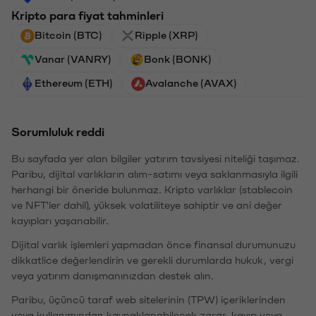
Kripto para fiyat tahminleri
Bitcoin (BTC)
Ripple (XRP)
Vanar (VANRY)
Bonk (BONK)
Ethereum (ETH)
Avalanche (AVAX)
Sorumluluk reddi
Bu sayfada yer alan bilgiler yatırım tavsiyesi niteliği taşımaz.
Paribu, dijital varlıkların alım-satımı veya saklanmasıyla ilgili
herhangi bir öneride bulunmaz. Kripto varlıklar (stablecoin
ve NFT'ler dahil), yüksek volatiliteye sahiptir ve ani değer
kayıpları yaşanabilir.
Dijital varlık işlemleri yapmadan önce finansal durumunuzu
dikkatlice değerlendirin ve gerekli durumlarda hukuk, vergi
veya yatırım danışmanınızdan destek alın.
Paribu, üçüncü taraf web sitelerinin (TPW) içeriklerinden
veya kullanımından kaynaklanabilecek zarar, kayıp veya