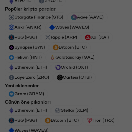
ETH/TL
ZRO/TL
Popüler kripto paralar
Stargate Finance (STG)
Aave (AAVE)
Ankr (ANKR)
Waves (WAVES)
PSG (PSG)
Ripple (XRP)
Xai (XAI)
Synapse (SYN)
Bitcoin (BTC)
Helium (HNT)
Galatasaray (GAL)
Ethereum (ETH)
Orchid (OXT)
LayerZero (ZRO)
Cartesi (CTSI)
Yeni eklenenler
Gram (GRAM)
Günün öne çıkanları
Ethereum (ETH)
Stellar (XLM)
PSG (PSG)
Bitcoin (BTC)
Tron (TRX)
Waves (WAVES)