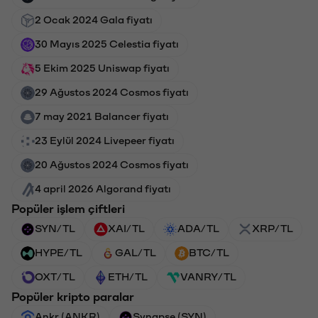
2 Ocak 2024 Gala fiyatı
30 Mayıs 2025 Celestia fiyatı
5 Ekim 2025 Uniswap fiyatı
29 Ağustos 2024 Cosmos fiyatı
7 may 2021 Balancer fiyatı
23 Eylül 2024 Livepeer fiyatı
20 Ağustos 2024 Cosmos fiyatı
4 april 2026 Algorand fiyatı
Popüler işlem çiftleri
SYN/TL
XAI/TL
ADA/TL
XRP/TL
HYPE/TL
GAL/TL
BTC/TL
OXT/TL
ETH/TL
VANRY/TL
Popüler kripto paralar
Ankr (ANKR)
Synapse (SYN)