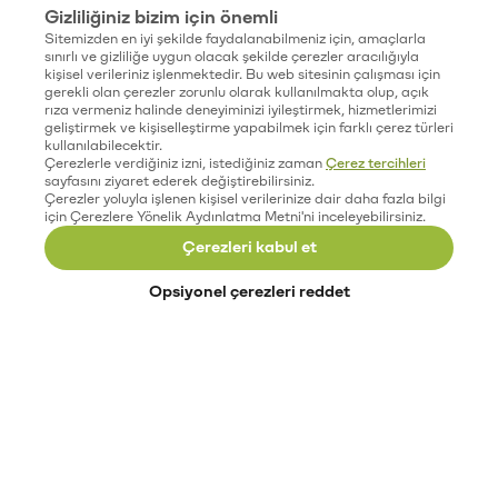
Gizliliğiniz bizim için önemli
Sitemizden en iyi şekilde faydalanabilmeniz için, amaçlarla
sınırlı ve gizliliğe uygun olacak şekilde çerezler aracılığıyla
kişisel verileriniz işlenmektedir. Bu web sitesinin çalışması için
gerekli olan çerezler zorunlu olarak kullanılmakta olup, açık
rıza vermeniz halinde deneyiminizi iyileştirmek, hizmetlerimizi
geliştirmek ve kişiselleştirme yapabilmek için farklı çerez türleri
kullanılabilecektir.
Çerezlerle verdiğiniz izni, istediğiniz zaman
Çerez tercihleri
sayfasını ziyaret ederek değiştirebilirsiniz.
Çerezler yoluyla işlenen kişisel verilerinize dair daha fazla bilgi
için Çerezlere Yönelik Aydınlatma Metni'ni inceleyebilirsiniz.
Çerezleri kabul et
Opsiyonel çerezleri reddet
Paribu’yu keşfet
Eğitimler
Etkinlikler