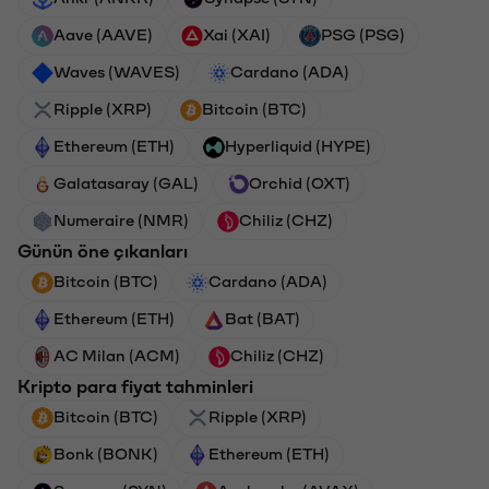
Aave (AAVE)
Xai (XAI)
PSG (PSG)
Waves (WAVES)
Cardano (ADA)
Ripple (XRP)
Bitcoin (BTC)
Ethereum (ETH)
Hyperliquid (HYPE)
Galatasaray (GAL)
Orchid (OXT)
Numeraire (NMR)
Chiliz (CHZ)
Günün öne çıkanları
Bitcoin (BTC)
Cardano (ADA)
Ethereum (ETH)
Bat (BAT)
AC Milan (ACM)
Chiliz (CHZ)
Kripto para fiyat tahminleri
Bitcoin (BTC)
Ripple (XRP)
Bonk (BONK)
Ethereum (ETH)