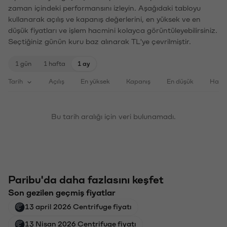
zaman içindeki performansını izleyin. Aşağıdaki tabloyu
kullanarak açılış ve kapanış değerlerini, en yüksek ve en
düşük fiyatları ve işlem hacmini kolayca görüntüleyebilirsiniz.
Seçtiğiniz günün kuru baz alınarak TL'ye çevrilmiştir.
1 gün
1 hafta
1 ay
Tarih
Açılış
En yüksek
Kapanış
En düşük
Haci
Bu tarih aralığı için veri bulunamadı.
Paribu'da daha fazlasını keşfet
Son gezilen geçmiş fiyatlar
13 april 2026 Centrifuge fiyatı
13 Nisan 2026 Centrifuge fiyatı