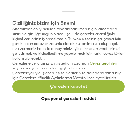
Gizliliğiniz bizim için önemli
Sitemizden en iyi şekilde faydalanabilmeniz için, amaçlarla
sınırlı ve gizliliğe uygun olacak şekilde çerezler aracılığıyla
kişisel verileriniz işlenmektedir. Bu web sitesinin çalışması için
gerekli olan çerezler zorunlu olarak kullanılmakta olup, açık
rıza vermeniz halinde deneyiminizi iyileştirmek, hizmetlerimizi
geliştirmek ve kişiselleştirme yapabilmek için farklı çerez türleri
kullanılabilecektir.
Çerezlerle verdiğiniz izni, istediğiniz zaman
Çerez tercihleri
sayfasını ziyaret ederek değiştirebilirsiniz.
Çerezler yoluyla işlenen kişisel verilerinize dair daha fazla bilgi
için Çerezlere Yönelik Aydınlatma Metni'ni inceleyebilirsiniz.
Çerezleri kabul et
Opsiyonel çerezleri reddet