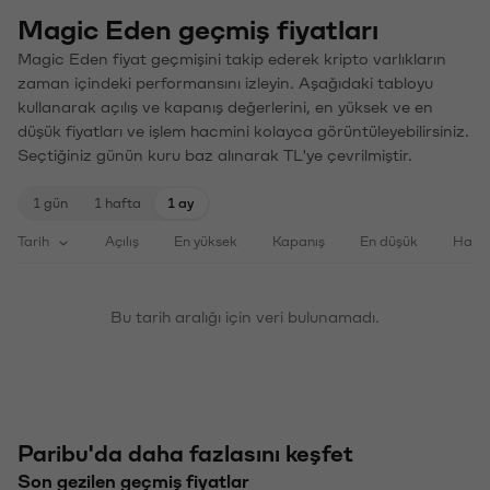
Magic Eden geçmiş fiyatları
Magic Eden fiyat geçmişini takip ederek kripto varlıkların
zaman içindeki performansını izleyin. Aşağıdaki tabloyu
kullanarak açılış ve kapanış değerlerini, en yüksek ve en
düşük fiyatları ve işlem hacmini kolayca görüntüleyebilirsiniz.
Seçtiğiniz günün kuru baz alınarak TL'ye çevrilmiştir.
1 gün
1 hafta
1 ay
Tarih
Açılış
En yüksek
Kapanış
En düşük
Haci
Bu tarih aralığı için veri bulunamadı.
Paribu'da daha fazlasını keşfet
Son gezilen geçmiş fiyatlar