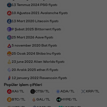
13 Temmuz 2024 PSG fiyatı
10 Ağustos 2021 Avalanche fiyatı
13 Mart 2020 Litecoin fiyatı
9 Şubat 2025 Bittorrent fiyatı
25 Mart 2026 Aave fiyatı
5 november 2020 Bat fiyatı
25 Ocak 2024 Shiba Inu fiyatı
23 june 2022 Alien Worlds fiyatı
20 Aralık 2025 ether.fi fiyatı
12 january 2022 Ravencoin fiyatı
Popüler işlem çiftleri
XAI/TL
CTSI/TL
ADA/TL
XRP/TL
BTC/TL
GAL/TL
HYPE/TL