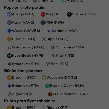
KITE/TL
NMR/TL
VANRY/TL
Popüler kripto paralar
Ankr (ANKR)
Xai (XAI)
Cartesi (CTSI)
Aave (AAVE)
PSG (PSG)
Waves (WAVES)
Cardano (ADA)
Bitcoin (BTC)
Ripple (XRP)
Galatasaray (GAL)
Numeraire (NMR)
Hyperliquid (HYPE)
Kite (KITE)
Ethereum (ETH)
Tron (TRX)
Günün öne çıkanları
Bitcoin (BTC)
Dogecoin (DOGE)
Ethereum (ETH)
Bitcoin Cash (BCH)
Algorand (ALGO)
FC Barcelona (BAR)
Kripto para fiyat tahminleri
Bitcoin (BTC)
Ripple (XRP)