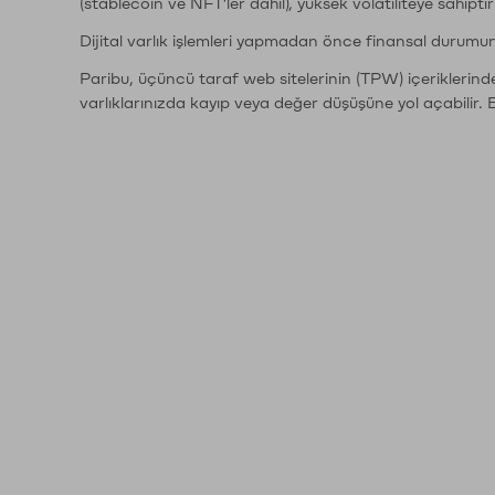
(stablecoin ve NFT'ler dahil), yüksek volatiliteye sahipti
Dijital varlık işlemleri yapmadan önce finansal durumu
Paribu, üçüncü taraf web sitelerinin (TPW) içeriklerin
varlıklarınızda kayıp veya değer düşüşüne yol açabilir. 