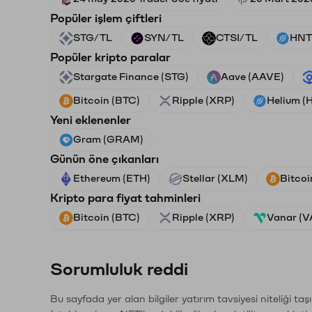
Popüler işlem çiftleri
STG/TL
SYN/TL
CTSI/TL
HNT
Popüler kripto paralar
Stargate Finance (STG)
Aave (AAVE)
Bitcoin (BTC)
Ripple (XRP)
Helium (
Yeni eklenenler
Gram (GRAM)
Günün öne çıkanları
Ethereum (ETH)
Stellar (XLM)
Bitcoi
Kripto para fiyat tahminleri
Bitcoin (BTC)
Ripple (XRP)
Vanar (
Sorumluluk reddi
Bu sayfada yer alan bilgiler yatırım tavsiyesi niteliği ta