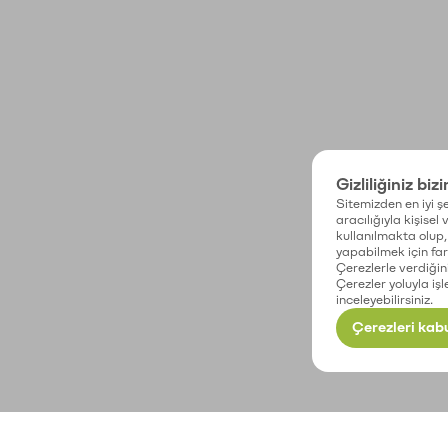
Gizliliğiniz biz
Sitemizden en iyi şe
aracılığıyla kişisel
kullanılmakta olup, 
yapabilmek için fark
Çerezlerle verdiğin
Çerezler yoluyla işl
inceleyebilirsiniz.
Çerezleri kabu