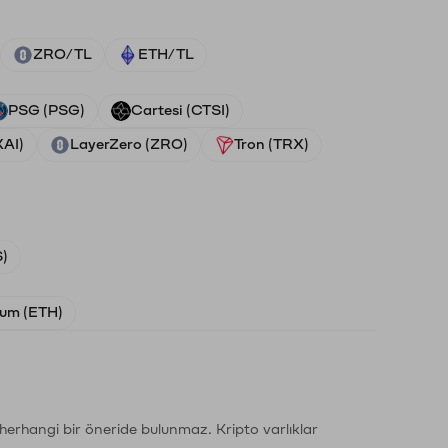
ZRO/TL
ETH/TL
PSG (PSG)
Cartesi (CTSI)
XAI)
LayerZero (ZRO)
Tron (TRX)
)
um (ETH)
li herhangi bir öneride bulunmaz. Kripto varlıklar