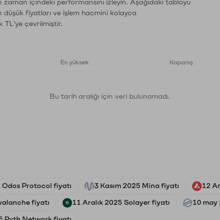
ın zaman içindeki performansını izleyin. Aşağıdaki tabloyu
n düşük fiyatları ve işlem hacmini kolayca
 TL'ye çevrilmiştir.
En yüksek
Kapanış
Bu tarih aralığı için veri bulunamadı.
Odos Protocol fiyatı
3 Kasım 2025 Mina fiyatı
12 Ar
valanche fiyatı
11 Aralık 2025 Solayer fiyatı
10 may 2
 Pyth Network fiyatı