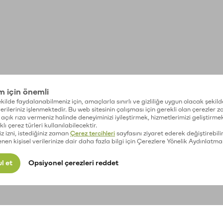
im için önemli
kilde faydalanabilmeniz için, amaçlarla sınırlı ve gizliliğe uygun olacak şekild
 verileriniz işlenmektedir. Bu web sitesinin çalışması için gerekli olan çerezler 
açık rıza vermeniz halinde deneyiminizi iyileştirmek, hizmetlerimizi geliştirmek
lı çerez türleri kullanılabilecektir.
iz izni, istediğiniz zaman
Çerez tercihleri
sayfasını ziyaret ederek değiştirebilir
enen kişisel verilerinize dair daha fazla bilgi için Çerezlere Yönelik Aydınlatma
l et
Opsiyonel çerezleri reddet