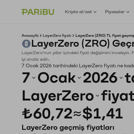
Kripto al/sat
Piyasalar
Anasayfa
LayerZero fiyatı
LayerZero (ZRO) TL fiyat geçmiş
LayerZero (ZRO) Geçm
LayerZero'nun yıllar içindeki fiyat değişimini inceleyi
iyi analiz edin.
7 Ocak 2026 tarihindeki LayerZero fiyatı ne kad
7
Ocak
2026
t
LayerZero
fiya
₺60,72
≈
$1,41
LayerZero geçmiş fiyatları