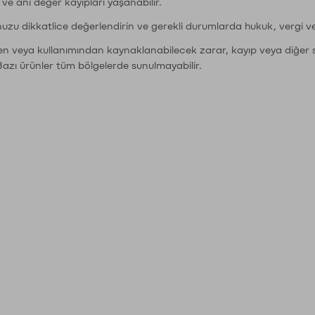
r ve ani değer kayıpları yaşanabilir.
nuzu dikkatlice değerlendirin ve gerekli durumlarda hukuk, vergi v
den veya kullanımından kaynaklanabilecek zarar, kayıp veya diğer 
Bazı ürünler tüm bölgelerde sunulmayabilir.