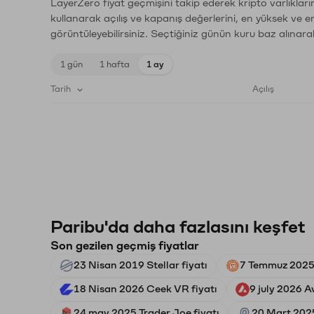
LayerZero fiyat geçmişini takip ederek kripto varlıklar
kullanarak açılış ve kapanış değerlerini, en yüksek ve e
görüntüleyebilirsiniz. Seçtiğiniz günün kuru baz alınarak
1 gün
1 hafta
1 ay
Tarih
Açılış
Paribu'da daha fazlasını keşfet
Son gezilen geçmiş fiyatlar
23 Nisan 2019 Stellar fiyatı
7 Temmuz 2025 
18 Nisan 2026 Ceek VR fiyatı
9 july 2026 A
24 may 2025 Trader Joe fiyatı
20 Mart 2025