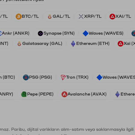
/TL
BTC/TL
GAL/TL
XRP/TL
XAI/TL
Ankr (ANKR)
Synapse (SYN)
Waves (WAVES)
HNT)
Galatasaray (GAL)
Ethereum (ETH)
Xai (
n (BTC)
PSG (PSG)
Tron (TRX)
Waves (WAVES
VANRY)
Pepe (PEPE)
Avalanche (AVAX)
Ethere
şımaz. Paribu, dijital varlıkların alım-satımı veya saklanmasıyla ilgi