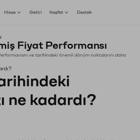
Hisse
Getiri
Keşfet
Destek
i
iş Fiyat Performansı
n. Performansını ve tarihindeki önemli dönüm noktalarını daha
ardı?
arihindeki
tı ne kadardı?