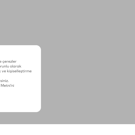
e çerezler
zorunlu olarak
 ve kişiselleştirme
siniz.
 Metni'ni