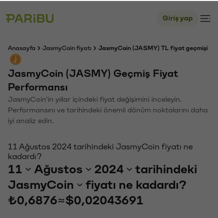
Giriş yap
Anasayfa
JasmyCoin fiyatı
JasmyCoin (JASMY) TL fiyat geçmişi
JasmyCoin (JASMY) Geçmiş Fiyat
Performansı
JasmyCoin'in yıllar içindeki fiyat değişimini inceleyin.
Performansını ve tarihindeki önemli dönüm noktalarını daha
iyi analiz edin.
11 Ağustos 2024 tarihindeki JasmyCoin fiyatı ne
kadardı?
11
Ağustos
2024
tarihindeki
JasmyCoin
fiyatı ne kadardı?
₺0,6876
≈
$0,02043691