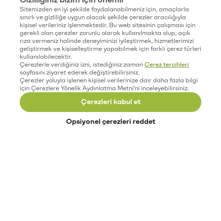
Sitemizden en iyi şekilde faydalanabilmeniz için, amaçlarla
sınırlı ve gizliliğe uygun olacak şekilde çerezler aracılığıyla
kişisel verileriniz işlenmektedir. Bu web sitesinin çalışması için
gerekli olan çerezler zorunlu olarak kullanılmakta olup, açık
rıza vermeniz halinde deneyiminizi iyileştirmek, hizmetlerimizi
geliştirmek ve kişiselleştirme yapabilmek için farklı çerez türleri
kullanılabilecektir.
Çerezlerle verdiğiniz izni, istediğiniz zaman
Çerez tercihleri
sayfasını ziyaret ederek değiştirebilirsiniz.
Çerezler yoluyla işlenen kişisel verilerinize dair daha fazla bilgi
için Çerezlere Yönelik Aydınlatma Metni'ni inceleyebilirsiniz.
Çerezleri kabul et
Opsiyonel çerezleri reddet
Paribu’yu keşfet
Eğitimler
Etkinlikler
Açık pozisyonlar