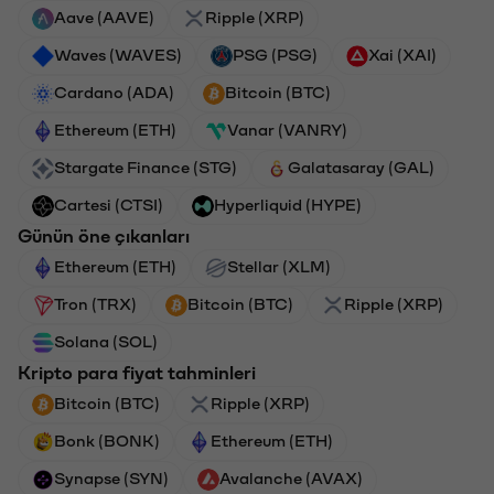
Aave (AAVE)
Ripple (XRP)
Waves (WAVES)
PSG (PSG)
Xai (XAI)
Cardano (ADA)
Bitcoin (BTC)
Ethereum (ETH)
Vanar (VANRY)
Stargate Finance (STG)
Galatasaray (GAL)
Cartesi (CTSI)
Hyperliquid (HYPE)
Günün öne çıkanları
Ethereum (ETH)
Stellar (XLM)
Tron (TRX)
Bitcoin (BTC)
Ripple (XRP)
Solana (SOL)
Kripto para fiyat tahminleri
Bitcoin (BTC)
Ripple (XRP)
Bonk (BONK)
Ethereum (ETH)
Synapse (SYN)
Avalanche (AVAX)