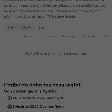
açılış ve kapanış değerlerini, en yüksek ve en düşük fiyatları
ve işlem hacmini kolayca görüntüleyebilirsiniz. Seçtiğiniz
günün kuru baz alınarak TL'ye çevrilmiştir.
1 gün
1 hafta
1 ay
Tarih
Açılış
En yüksek
Kapanış
En düşük
Haci
Bu tarih aralığı için veri bulunamadı.
Paribu'da daha fazlasını keşfet
Son gezilen geçmiş fiyatlar
14 Haziran 2025 zkSync fiyatı
1 Haziran 2022 Cosmos fiyatı