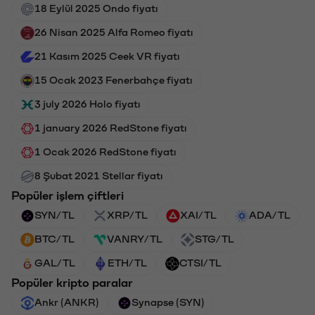
18 Eylül 2025 Ondo fiyatı
26 Nisan 2025 Alfa Romeo fiyatı
21 Kasım 2025 Ceek VR fiyatı
15 Ocak 2023 Fenerbahçe fiyatı
3 july 2026 Holo fiyatı
1 january 2026 RedStone fiyatı
1 Ocak 2026 RedStone fiyatı
8 Şubat 2021 Stellar fiyatı
Popüler işlem çiftleri
SYN/TL
XRP/TL
XAI/TL
ADA/TL
BTC/TL
VANRY/TL
STG/TL
GAL/TL
ETH/TL
CTSI/TL
Popüler kripto paralar
Ankr (ANKR)
Synapse (SYN)