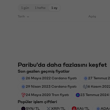
1 gün
1 hafta
1 ay
Tarih
Açılış
Paribu'da daha fazlasını keşfet
Son gezilen geçmiş fiyatlar
26 Mayıs 2022 Cardano fiyatı
27 Temmuz 2
29 Nisan 2023 Cardano fiyatı
6 Kasım 2022
24 Mayıs 2020 Tron fiyatı
23 Temmuz 2024 
Popüler işlem çiftleri
SYN/TL
XRP/TL
XAI/TL
ADA