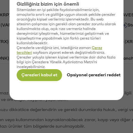
Gizliliğiniz bizim için önemli
Sitemizden en iyi şekilde faydalanabilmeniz için,
(XRP)
amaçlarla sınırlı ve gizliliğe uygun olacak şekilde çerezler
Aave (AAVE)
PSG (PSG)
Waves (WAVE
aracılığıyla kişisel verileriniz işlenmektedir. Bu web
sitesinin çalışması için gerekli olan çerezler zorunlu olarak
 (VANRY)
Galatasaray (GAL)
Orchid (OXT)
St
kullanılmakta olup, açık rıza vermeniz halinde
deneyiminizi iyileştirmek, hizmetlerimizi geliştirmek ve
kişiselleştirme yapabilmek için farklı çerez türleri
TRX)
Bitcoin (BTC)
Cardano (ADA)
Ripple (XR
kullanılabilecektir.
Çerezlerle verdiğiniz izni, istediğiniz zaman
Çerez
tercihleri
sayfasını ziyaret ederek değiştirebilirsiniz.
Çerezler yoluyla işlenen kişisel verilerinize dair daha fazla
ONK)
Ethereum (ETH)
Synapse (SYN)
Avalanc
bilgi için Çerezlere Yönelik Aydınlatma Metni'ni
inceleyebilirsiniz.
Çerezleri kabul et
Opsiyonel çerezleri reddet
şımaz. Paribu, dijital varlıkların alım-satımı veya saklanmasıyla ilgi
r ve ani değer kayıpları yaşanabilir.
nuzu dikkatlice değerlendirin ve gerekli durumlarda hukuk, vergi v
den veya kullanımından kaynaklanabilecek zarar, kayıp veya diğer 
Bazı ürünler tüm bölgelerde sunulmayabilir.