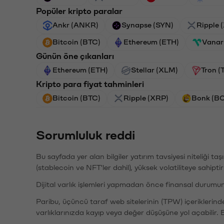
Popüler kripto paralar
Ankr (ANKR)
Synapse (SYN)
Ripple 
Bitcoin (BTC)
Ethereum (ETH)
Vanar
Günün öne çıkanları
Ethereum (ETH)
Stellar (XLM)
Tron (
Kripto para fiyat tahminleri
Bitcoin (BTC)
Ripple (XRP)
Bonk (B
Sorumluluk reddi
Bu sayfada yer alan bilgiler yatırım tavsiyesi niteliği ta
(stablecoin ve NFT'ler dahil), yüksek volatiliteye sahipti
Dijital varlık işlemleri yapmadan önce finansal durumu
Paribu, üçüncü taraf web sitelerinin (TPW) içeriklerin
varlıklarınızda kayıp veya değer düşüşüne yol açabilir. 