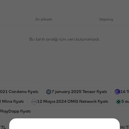
En yüksek
Kapanış
Bu tarih aralığı için veri bulunamadı.
021 Cardano fiyatı
7 january 2025 Tensor fiyatı
16 T
 Mina fiyatı
12 Mayıs 2024 OMG Network fiyatı
5 a
PlayDapp fiyatı
/TL
BTC/TL
VANRY/TL
GAL/TL
ETH/T