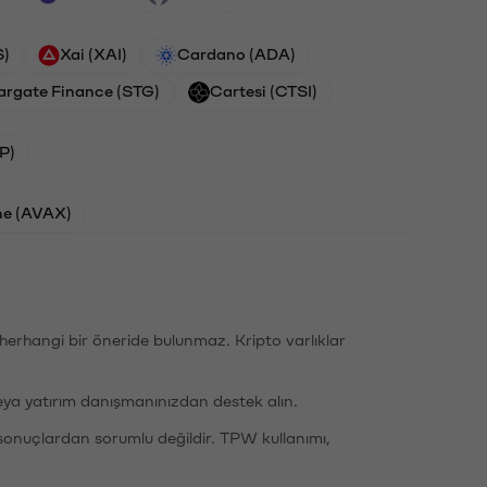
S)
Xai (XAI)
Cardano (ADA)
argate Finance (STG)
Cartesi (CTSI)
P)
he (AVAX)
li herhangi bir öneride bulunmaz. Kripto varlıklar
eya yatırım danışmanınızdan destek alın.
sonuçlardan sorumlu değildir. TPW kullanımı,