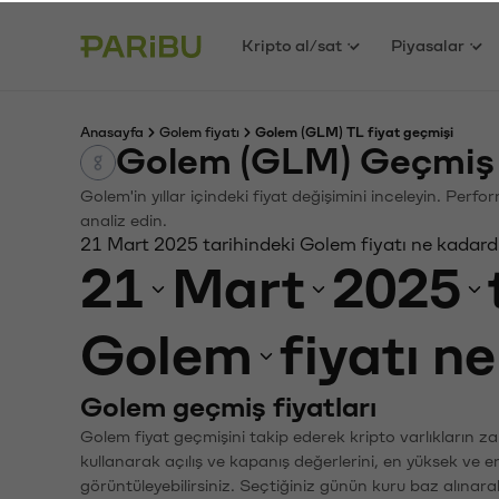
Kripto al/sat
Piyasalar
Anasayfa
Golem fiyatı
Golem (GLM) TL fiyat geçmişi
Golem (GLM) Geçmiş 
Golem'in yıllar içindeki fiyat değişimini inceleyin. Perf
analiz edin.
21 Mart 2025 tarihindeki Golem fiyatı ne kadard
21
Mart
2025
Golem
fiyatı n
Golem geçmiş fiyatları
Golem fiyat geçmişini takip ederek kripto varlıkların z
kullanarak açılış ve kapanış değerlerini, en yüksek ve e
görüntüleyebilirsiniz. Seçtiğiniz günün kuru baz alınarak