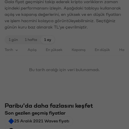
Gala fiyat geçmişini takip ederek kripto varlıkların zaman
içindeki performansını izleyin. Aşağıdaki tabloyu kullanarak
açılış ve kapanış değerlerini, en yüksek ve en düşük fiyatları
ve işlem hacmini kolayca görüntüleyebilirsiniz. Seçtiğiniz
günün kuru baz alınarak TL'ye çevrilmiştir.
1 gün
1 hafta
1 ay
Tarih
Açılış
En yüksek
Kapanış
En düşük
Haci
Bu tarih aralığı için veri bulunamadı.
Paribu'da daha fazlasını keşfet
Son gezilen geçmiş fiyatlar
25 Aralık 2021 Waves fiyatı