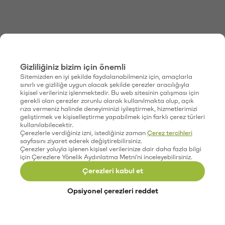
Gizliliğiniz bizim için önemli
Sitemizden en iyi şekilde faydalanabilmeniz için, amaçlarla
sınırlı ve gizliliğe uygun olacak şekilde çerezler aracılığıyla
kişisel verileriniz işlenmektedir. Bu web sitesinin çalışması için
gerekli olan çerezler zorunlu olarak kullanılmakta olup, açık
rıza vermeniz halinde deneyiminizi iyileştirmek, hizmetlerimizi
geliştirmek ve kişiselleştirme yapabilmek için farklı çerez türleri
kullanılabilecektir.
Çerezlerle verdiğiniz izni, istediğiniz zaman
Çerez tercihleri
sayfasını ziyaret ederek değiştirebilirsiniz.
Çerezler yoluyla işlenen kişisel verilerinize dair daha fazla bilgi
için Çerezlere Yönelik Aydınlatma Metni'ni inceleyebilirsiniz.
Çerezleri kabul et
Opsiyonel çerezleri reddet