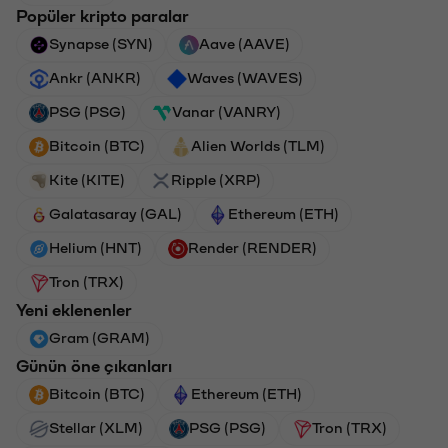
Popüler kripto paralar
Synapse (SYN)
Aave (AAVE)
Ankr (ANKR)
Waves (WAVES)
PSG (PSG)
Vanar (VANRY)
Bitcoin (BTC)
Alien Worlds (TLM)
Kite (KITE)
Ripple (XRP)
Galatasaray (GAL)
Ethereum (ETH)
Helium (HNT)
Render (RENDER)
Tron (TRX)
Yeni eklenenler
Gram (GRAM)
Günün öne çıkanları
Bitcoin (BTC)
Ethereum (ETH)
Stellar (XLM)
PSG (PSG)
Tron (TRX)