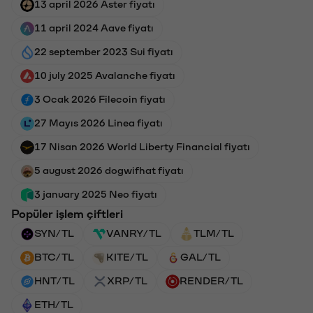
13 april 2026 Aster fiyatı
11 april 2024 Aave fiyatı
22 september 2023 Sui fiyatı
10 july 2025 Avalanche fiyatı
3 Ocak 2026 Filecoin fiyatı
27 Mayıs 2026 Linea fiyatı
17 Nisan 2026 World Liberty Financial fiyatı
5 august 2026 dogwifhat fiyatı
3 january 2025 Neo fiyatı
Popüler işlem çiftleri
SYN/TL
VANRY/TL
TLM/TL
BTC/TL
KITE/TL
GAL/TL
HNT/TL
XRP/TL
RENDER/TL
ETH/TL