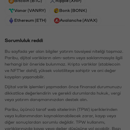
Bitcoin (BTC)
Ripple (XRP)
Vanar (VANRY)
Bonk (BONK)
Ethereum (ETH)
Avalanche (AVAX)
Sorumluluk reddi
Bu sayfada yer alan bilgiler yatırım tavsiyesi niteliği taşımaz.
Paribu, dijital varlıkların alım-satımı veya saklanmasıyla ilgili
herhangi bir öneride bulunmaz. Kripto varlıklar (stablecoin
ve NFT'ler dahil), yüksek volatiliteye sahiptir ve ani değer
kayıpları yaşanabilir.
Dijital varlık işlemleri yapmadan önce finansal durumunuzu
dikkatlice değerlendirin ve gerekli durumlarda hukuk, vergi
veya yatırım danışmanınızdan destek alın.
Paribu, üçüncü taraf web sitelerinin (TPW) içeriklerinden
veya kullanımından kaynaklanabilecek zarar, kayıp veya
diğer sonuçlardan sorumlu değildir. TPW kullanımı,
varlıklarınızda kayıp veya değer düşüşüne yol açabilir. Bazı