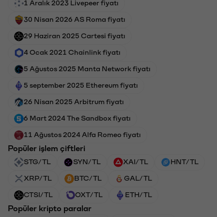
1 Aralık 2023 Livepeer fiyatı
30 Nisan 2026 AS Roma fiyatı
29 Haziran 2025 Cartesi fiyatı
4 Ocak 2021 Chainlink fiyatı
5 Ağustos 2025 Manta Network fiyatı
5 september 2025 Ethereum fiyatı
26 Nisan 2025 Arbitrum fiyatı
6 Mart 2024 The Sandbox fiyatı
11 Ağustos 2024 Alfa Romeo fiyatı
Popüler işlem çiftleri
STG/TL
SYN/TL
XAI/TL
HNT/TL
XRP/TL
BTC/TL
GAL/TL
CTSI/TL
OXT/TL
ETH/TL
Popüler kripto paralar