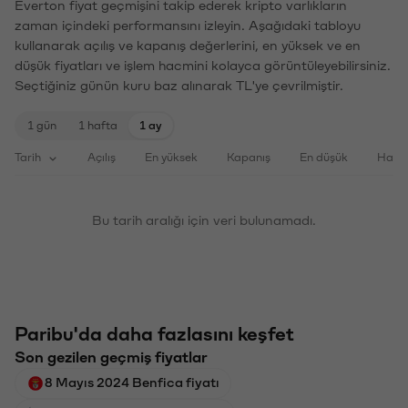
Everton fiyat geçmişini takip ederek kripto varlıkların
zaman içindeki performansını izleyin. Aşağıdaki tabloyu
kullanarak açılış ve kapanış değerlerini, en yüksek ve en
düşük fiyatları ve işlem hacmini kolayca görüntüleyebilirsiniz.
Seçtiğiniz günün kuru baz alınarak TL'ye çevrilmiştir.
1 gün
1 hafta
1 ay
Tarih
Açılış
En yüksek
Kapanış
En düşük
Haci
Bu tarih aralığı için veri bulunamadı.
Paribu'da daha fazlasını keşfet
Son gezilen geçmiş fiyatlar
8 Mayıs 2024 Benfica fiyatı