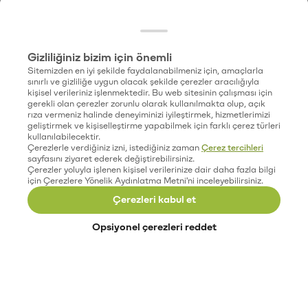
Gizliliğiniz bizim için önemli
Sitemizden en iyi şekilde faydalanabilmeniz için, amaçlarla
sınırlı ve gizliliğe uygun olacak şekilde çerezler aracılığıyla
kişisel verileriniz işlenmektedir. Bu web sitesinin çalışması için
gerekli olan çerezler zorunlu olarak kullanılmakta olup, açık
rıza vermeniz halinde deneyiminizi iyileştirmek, hizmetlerimizi
geliştirmek ve kişiselleştirme yapabilmek için farklı çerez türleri
kullanılabilecektir.
Çerezlerle verdiğiniz izni, istediğiniz zaman
Çerez tercihleri
sayfasını ziyaret ederek değiştirebilirsiniz.
Çerezler yoluyla işlenen kişisel verilerinize dair daha fazla bilgi
için Çerezlere Yönelik Aydınlatma Metni'ni inceleyebilirsiniz.
Çerezleri kabul et
Opsiyonel çerezleri reddet