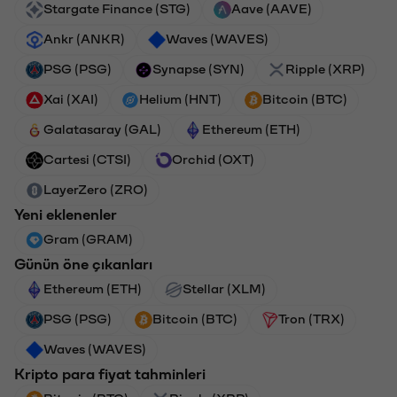
Stargate Finance (STG)
Aave (AAVE)
Ankr (ANKR)
Waves (WAVES)
PSG (PSG)
Synapse (SYN)
Ripple (XRP)
Xai (XAI)
Helium (HNT)
Bitcoin (BTC)
Galatasaray (GAL)
Ethereum (ETH)
Cartesi (CTSI)
Orchid (OXT)
LayerZero (ZRO)
Yeni eklenenler
Gram (GRAM)
Günün öne çıkanları
Ethereum (ETH)
Stellar (XLM)
PSG (PSG)
Bitcoin (BTC)
Tron (TRX)
Waves (WAVES)
Kripto para fiyat tahminleri