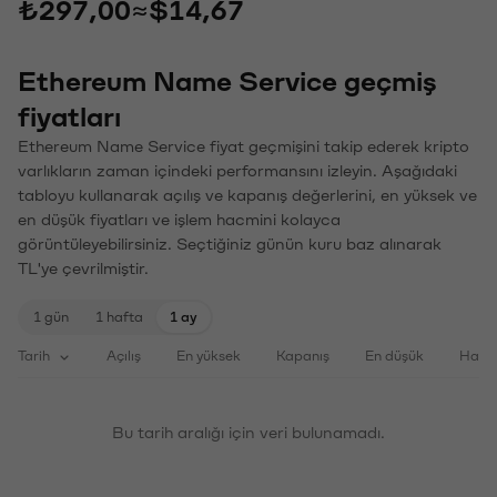
₺297,00
≈
$14,67
Ethereum Name Service geçmiş
fiyatları
Ethereum Name Service fiyat geçmişini takip ederek kripto
varlıkların zaman içindeki performansını izleyin. Aşağıdaki
tabloyu kullanarak açılış ve kapanış değerlerini, en yüksek ve
en düşük fiyatları ve işlem hacmini kolayca
görüntüleyebilirsiniz. Seçtiğiniz günün kuru baz alınarak
TL'ye çevrilmiştir.
1 gün
1 hafta
1 ay
Tarih
Açılış
En yüksek
Kapanış
En düşük
Haci
Bu tarih aralığı için veri bulunamadı.