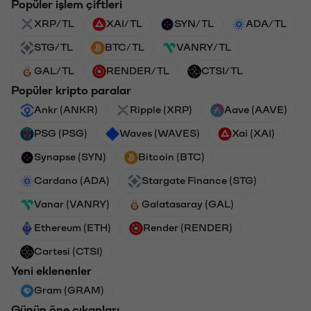
Popüler işlem çiftleri
XRP/TL
XAI/TL
SYN/TL
ADA/TL
STG/TL
BTC/TL
VANRY/TL
GAL/TL
RENDER/TL
CTSI/TL
Popüler kripto paralar
Ankr (ANKR)
Ripple (XRP)
Aave (AAVE)
PSG (PSG)
Waves (WAVES)
Xai (XAI)
Synapse (SYN)
Bitcoin (BTC)
Cardano (ADA)
Stargate Finance (STG)
Vanar (VANRY)
Galatasaray (GAL)
Ethereum (ETH)
Render (RENDER)
Cartesi (CTSI)
Yeni eklenenler
Gram (GRAM)
Günün öne çıkanları