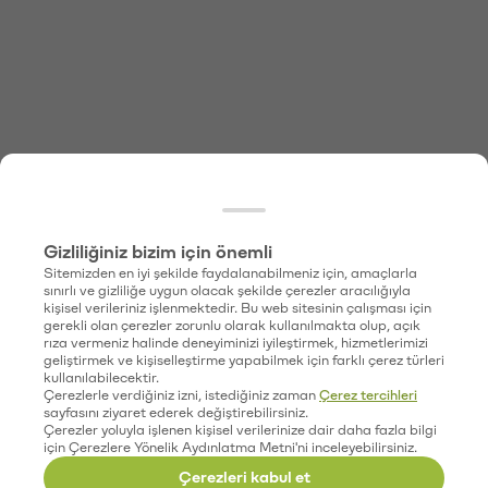
Gizliliğiniz bizim için önemli
Sitemizden en iyi şekilde faydalanabilmeniz için, amaçlarla
sınırlı ve gizliliğe uygun olacak şekilde çerezler aracılığıyla
kişisel verileriniz işlenmektedir. Bu web sitesinin çalışması için
gerekli olan çerezler zorunlu olarak kullanılmakta olup, açık
rıza vermeniz halinde deneyiminizi iyileştirmek, hizmetlerimizi
geliştirmek ve kişiselleştirme yapabilmek için farklı çerez türleri
kullanılabilecektir.
Çerezlerle verdiğiniz izni, istediğiniz zaman
Çerez tercihleri
sayfasını ziyaret ederek değiştirebilirsiniz.
Çerezler yoluyla işlenen kişisel verilerinize dair daha fazla bilgi
için Çerezlere Yönelik Aydınlatma Metni'ni inceleyebilirsiniz.
Çerezleri kabul et