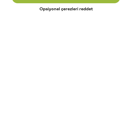
Opsiyonel çerezleri reddet
Paribu’yu keşfet
Eğitimler
Etkinlikler
Açık pozisyonlar
Paribu sistem durumu
API dokümantasyonu
Paribu rehberi
Kripto varlık nasıl alınır?
Kripto varlık nedir?
Paribu para yatırma
Paribu para çekme
Token nedir?
Altcoin nedir?