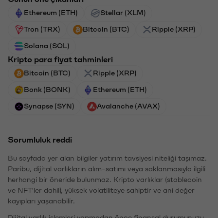
Ethereum (ETH)
Stellar (XLM)
Tron (TRX)
Bitcoin (BTC)
Ripple (XRP)
Solana (SOL)
Kripto para fiyat tahminleri
Bitcoin (BTC)
Ripple (XRP)
Bonk (BONK)
Ethereum (ETH)
Synapse (SYN)
Avalanche (AVAX)
Sorumluluk reddi
Bu sayfada yer alan bilgiler yatırım tavsiyesi niteliği taşımaz.
Paribu, dijital varlıkların alım-satımı veya saklanmasıyla ilgili
herhangi bir öneride bulunmaz. Kripto varlıklar (stablecoin
ve NFT'ler dahil), yüksek volatiliteye sahiptir ve ani değer
kayıpları yaşanabilir.
Dijital varlık işlemleri yapmadan önce finansal durumunuzu