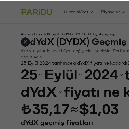
Kripto al/sat
Piyasalar
Anasayfa
dYdX fiyatı
dYdX (DYDX) TL fiyat geçmişi
dYdX (DYDX) Geçmiş 
dYdX'in yıllar içindeki fiyat değişimini inceleyin. Perfo
analiz edin.
25 Eylül 2024 tarihindeki dYdX fiyatı ne kadardı
25
Eylül
2024
dYdX
fiyatı ne
₺35,17
≈
$1,03
dYdX geçmiş fiyatları