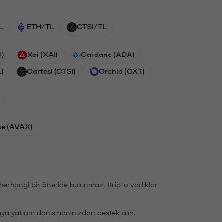
L
ETH/TL
CTSI/TL
G)
Xai (XAI)
Cardano (ADA)
L)
Cartesi (CTSI)
Orchid (OXT)
he (AVAX)
li herhangi bir öneride bulunmaz. Kripto varlıklar
eya yatırım danışmanınızdan destek alın.