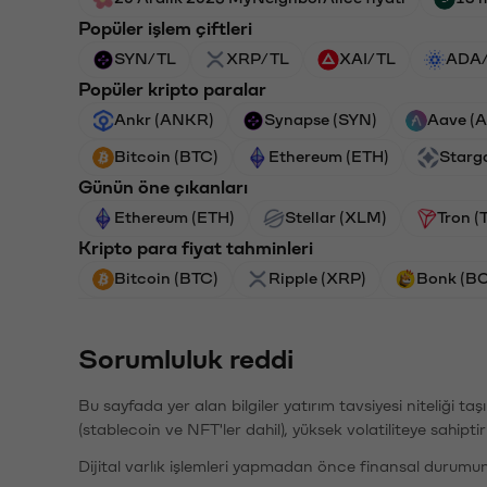
Popüler işlem çiftleri
SYN/TL
XRP/TL
XAI/TL
ADA
Popüler kripto paralar
Ankr (ANKR)
Synapse (SYN)
Aave (
Bitcoin (BTC)
Ethereum (ETH)
Starg
Günün öne çıkanları
Ethereum (ETH)
Stellar (XLM)
Tron (
Kripto para fiyat tahminleri
Bitcoin (BTC)
Ripple (XRP)
Bonk (B
Sorumluluk reddi
Bu sayfada yer alan bilgiler yatırım tavsiyesi niteliği ta
(stablecoin ve NFT'ler dahil), yüksek volatiliteye sahipti
Dijital varlık işlemleri yapmadan önce finansal durumu