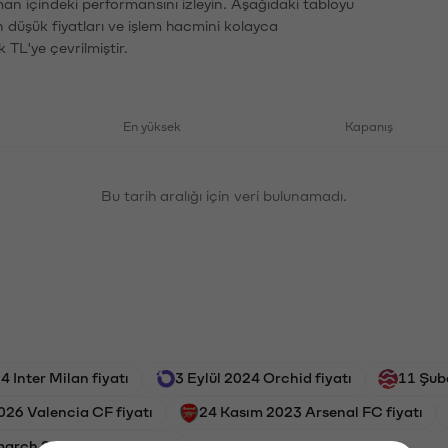
man içindeki performansını izleyin. Aşağıdaki tabloyu
n düşük fiyatları ve işlem hacmini kolayca
 TL'ye çevrilmiştir.
En yüksek
Kapanış
Bu tarih aralığı için veri bulunamadı.
4 Inter Milan fiyatı
3 Eylül 2024 Orchid fiyatı
11 Şuba
026 Valencia CF fiyatı
24 Kasım 2023 Arsenal FC fiyatı
arch 2026 Solayer fiyatı