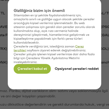
Gizliliğiniz bizim için önemli
/TL
BTC/TL
STG/TL
VANRY/TL
GAL/T
Sitemizden en iyi şekilde faydalanabilmeniz için,
amaçlarla sınırlı ve gizliliğe uygun olacak şekilde çerezler
aracılığıyla kişisel verileriniz işlenmektedir. Bu web
AAVE)
Ripple (XRP)
Waves (WAVES)
PSG (PS
sitesinin çalışması için gerekli olan çerezler zorunlu olarak
kullanılmakta olup, açık rıza vermeniz halinde
ate Finance (STG)
deneyiminizi iyileştirmek, hizmetlerimizi geliştirmek ve
Vanar (VANRY)
Galatasaray (GA
kişiselleştirme yapabilmek için farklı çerez türleri
kullanılabilecektir.
Çerezlerle verdiğiniz izni, istediğiniz zaman
Çerez
TRX)
Bitcoin (BTC)
Ripple (XRP)
Solana (SOL)
tercihleri
sayfasını ziyaret ederek değiştirebilirsiniz.
Çerezler yoluyla işlenen kişisel verilerinize dair daha fazla
bilgi için Çerezlere Yönelik Aydınlatma Metni'ni
ONK)
inceleyebilirsiniz.
Ethereum (ETH)
Synapse (SYN)
Avalanc
Çerezleri kabul et
Opsiyonel çerezleri reddet
şımaz. Paribu, dijital varlıkların alım-satımı veya saklanmasıyla ilgi
r ve ani değer kayıpları yaşanabilir.
nuzu dikkatlice değerlendirin ve gerekli durumlarda hukuk, vergi v