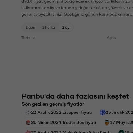
dYdX fiyat geçmişini takip ederek kripto varlıkların za
kullanarak açılış ve kapanış değerlerini, en yüksek ve e
görüntüleyebilirsiniz. Seçtiğiniz günün kuru baz alınarak
1 gün
1 hafta
1 ay
Tarih
Açılış
Paribu'da daha fazlasını keşfet
Son gezilen geçmiş fiyatlar
23 Aralık 2022 Livepeer fiyatı
25 Aralık 202
26 Nisan 2024 Trader Joe fiyatı
17 Mayıs 2
20 Aralık 2023 MyNeighborAlice fiyatı
18 m