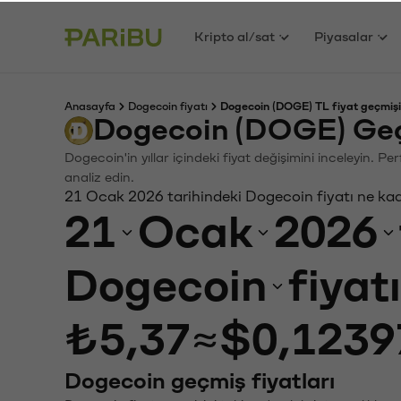
Kripto al/sat
Piyasalar
Anasayfa
Dogecoin fiyatı
Dogecoin (DOGE) TL fiyat geçmişi
Dogecoin (DOGE) Geç
Dogecoin'in yıllar içindeki fiyat değişimini inceleyin. P
analiz edin.
21 Ocak 2026 tarihindeki Dogecoin fiyatı ne ka
21
Ocak
2026
Dogecoin
fiyat
₺5,37
≈
$0,1239
Dogecoin geçmiş fiyatları