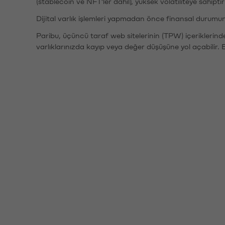
(stablecoin ve NFT'ler dahil), yüksek volatiliteye sahipti
Dijital varlık işlemleri yapmadan önce finansal durumu
Paribu, üçüncü taraf web sitelerinin (TPW) içeriklerin
varlıklarınızda kayıp veya değer düşüşüne yol açabilir. 