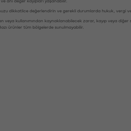
r ve ani değer kayıpları yaşanabilir.
nuzu dikkatlice değerlendirin ve gerekli durumlarda hukuk, vergi v
den veya kullanımından kaynaklanabilecek zarar, kayıp veya diğer 
Bazı ürünler tüm bölgelerde sunulmayabilir.