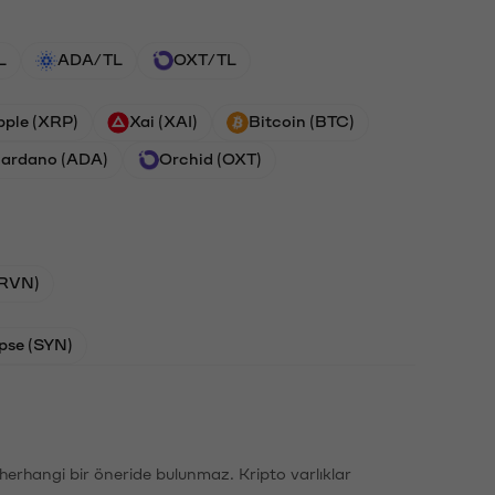
L
ADA/TL
OXT/TL
pple (XRP)
Xai (XAI)
Bitcoin (BTC)
ardano (ADA)
Orchid (OXT)
(RVN)
pse (SYN)
li herhangi bir öneride bulunmaz. Kripto varlıklar