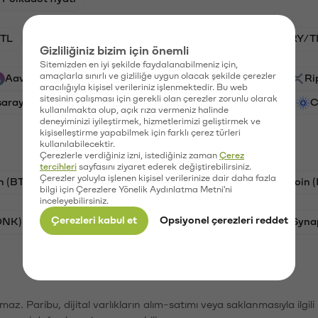
TL
BTC/TL
HNT/TL
GAL/TL
VANRY/T
Gizliliğiniz bizim için önemli
Sitemizden en iyi şekilde faydalanabilmeniz için,
amaçlarla sınırlı ve gizliliğe uygun olacak şekilde çerezler
Aave (AAVE)
PSG (PSG)
Waves (WAVES)
Ri
aracılığıyla kişisel verileriniz işlenmektedir. Bu web
sitesinin çalışması için gerekli olan çerezler zorunlu olarak
saray (GAL)
Vanar (VANRY)
Ethereum (ETH)
C
kullanılmakta olup, açık rıza vermeniz halinde
deneyiminizi iyileştirmek, hizmetlerimizi geliştirmek ve
kişiselleştirme yapabilmek için farklı çerez türleri
kullanılabilecektir.
Çerezlerle verdiğiniz izni, istediğiniz zaman
Çerez
tercihleri
sayfasını ziyaret ederek değiştirebilirsiniz.
Çerezler yoluyla işlenen kişisel verilerinize dair daha fazla
n (BTC)
Tron (TRX)
Litecoin (LTC)
Ravencoin 
bilgi için Çerezlere Yönelik Aydınlatma Metni'ni
inceleyebilirsiniz.
Çerezleri kabul et
Opsiyonel çerezleri reddet
ONK)
Ethereum (ETH)
Avalanche (AVAX)
Syna
şımaz. Paribu, dijital varlıkların alım-satımı veya saklanmasıyla ilgi