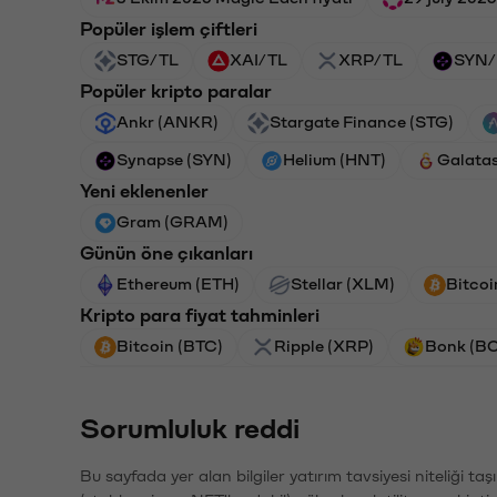
Popüler işlem çiftleri
STG/TL
XAI/TL
XRP/TL
SYN/
Popüler kripto paralar
Ankr (ANKR)
Stargate Finance (STG)
Synapse (SYN)
Helium (HNT)
Galata
Yeni eklenenler
Gram (GRAM)
Günün öne çıkanları
Ethereum (ETH)
Stellar (XLM)
Bitcoi
Kripto para fiyat tahminleri
Bitcoin (BTC)
Ripple (XRP)
Bonk (B
Sorumluluk reddi
Bu sayfada yer alan bilgiler yatırım tavsiyesi niteliği ta