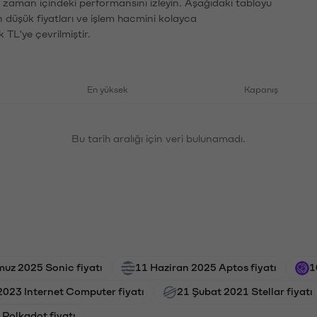
n zaman içindeki performansını izleyin. Aşağıdaki tabloyu
n düşük fiyatları ve işlem hacmini kolayca
 TL'ye çevrilmiştir.
En yüksek
Kapanış
Bu tarih aralığı için veri bulunamadı.
uz 2025 Sonic fiyatı
11 Haziran 2025 Aptos fiyatı
1
2023 Internet Computer fiyatı
21 Şubat 2021 Stellar fiyatı
 Polkadot fiyatı