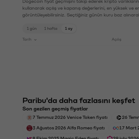
Dogecoin fiyat geçmişini takip ederek kripto varlıkları
kullanarak açılış ve kapanış değerlerini, en yüksek ve e
görüntüleyebilirsiniz. Seçtiğiniz günün kuru baz alınarak
1 gün
1 hafta
1 ay
Tarih
Açılış
Paribu'da daha fazlasını keşfet
Son gezilen geçmiş fiyatlar
7 Temmuz 2026 Venice Token fiyatı
26 Temm
3 Ağustos 2026 Alfa Romeo fiyatı
17 Mart 
8 Ekim 2025 Magic Eden fiyatı
29 july 2026