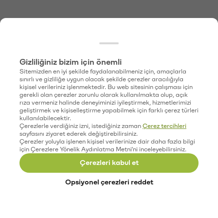
Gizliliğiniz bizim için önemli
Sitemizden en iyi şekilde faydalanabilmeniz için, amaçlarla
sınırlı ve gizliliğe uygun olacak şekilde çerezler aracılığıyla
kişisel verileriniz işlenmektedir. Bu web sitesinin çalışması için
gerekli olan çerezler zorunlu olarak kullanılmakta olup, açık
rıza vermeniz halinde deneyiminizi iyileştirmek, hizmetlerimizi
geliştirmek ve kişiselleştirme yapabilmek için farklı çerez türleri
kullanılabilecektir.
Çerezlerle verdiğiniz izni, istediğiniz zaman
Çerez tercihleri
sayfasını ziyaret ederek değiştirebilirsiniz.
Çerezler yoluyla işlenen kişisel verilerinize dair daha fazla bilgi
için Çerezlere Yönelik Aydınlatma Metni'ni inceleyebilirsiniz.
Çerezleri kabul et
Opsiyonel çerezleri reddet