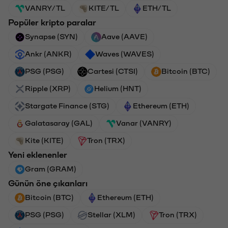
VANRY/TL
KITE/TL
ETH/TL
Popüler kripto paralar
Synapse (SYN)
Aave (AAVE)
Ankr (ANKR)
Waves (WAVES)
PSG (PSG)
Cartesi (CTSI)
Bitcoin (BTC)
Ripple (XRP)
Helium (HNT)
Stargate Finance (STG)
Ethereum (ETH)
Galatasaray (GAL)
Vanar (VANRY)
Kite (KITE)
Tron (TRX)
Yeni eklenenler
Gram (GRAM)
Günün öne çıkanları
Bitcoin (BTC)
Ethereum (ETH)
PSG (PSG)
Stellar (XLM)
Tron (TRX)