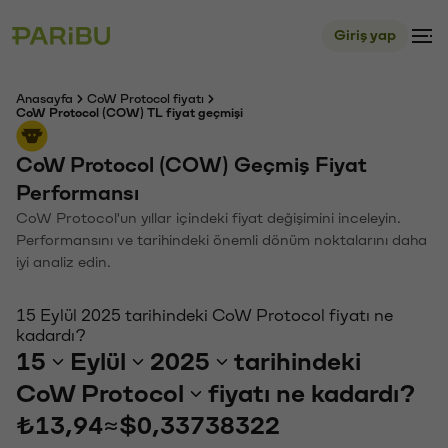
Giriş yap
Anasayfa
CoW Protocol fiyatı
CoW Protocol (COW) TL fiyat geçmişi
CoW Protocol (COW) Geçmiş Fiyat
Performansı
CoW Protocol'un yıllar içindeki fiyat değişimini inceleyin.
Performansını ve tarihindeki önemli dönüm noktalarını daha
iyi analiz edin.
15 Eylül 2025 tarihindeki CoW Protocol fiyatı ne
kadardı?
15
Eylül
2025
tarihindeki
CoW Protocol
fiyatı ne kadardı?
₺13,94
≈
$0,33738322