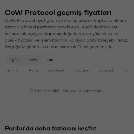
CoW Protocol geçmiş fiyatları
CoW Protocol fiyat geçmişini takip ederek kripto varlıkların
zaman içindeki performansını izleyin. Aşağıdaki tabloyu
kullanarak açılış ve kapanış değerlerini, en yüksek ve en
düşük fiyatları ve işlem hacmini kolayca görüntüleyebilirsiniz.
Seçtiğiniz günün kuru baz alınarak TL'ye çevrilmiştir.
1 gün
1 hafta
1 ay
Tarih
Açılış
En yüksek
Kapanış
En düşük
Haci
Bu tarih aralığı için veri bulunamadı.
Paribu'da daha fazlasını keşfet