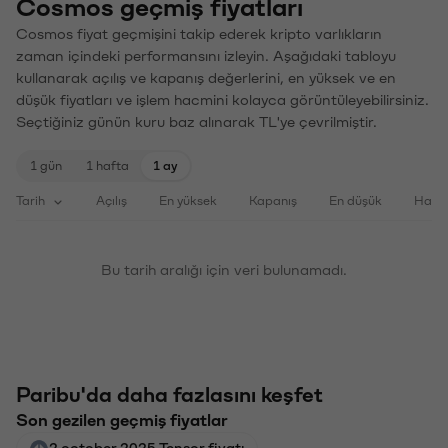
Cosmos geçmiş fiyatları
Cosmos fiyat geçmişini takip ederek kripto varlıkların
zaman içindeki performansını izleyin. Aşağıdaki tabloyu
kullanarak açılış ve kapanış değerlerini, en yüksek ve en
düşük fiyatları ve işlem hacmini kolayca görüntüleyebilirsiniz.
Seçtiğiniz günün kuru baz alınarak TL'ye çevrilmiştir.
1 gün
1 hafta
1 ay
Tarih
Açılış
En yüksek
Kapanış
En düşük
Haci
Bu tarih aralığı için veri bulunamadı.
Paribu'da daha fazlasını keşfet
Son gezilen geçmiş fiyatlar
2 october 2025 Tensor fiyatı