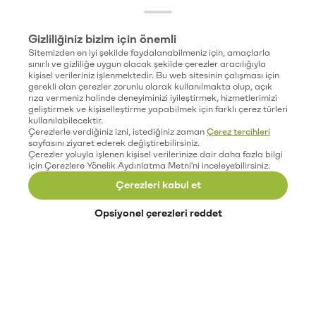
Gizliliğiniz bizim için önemli
Sitemizden en iyi şekilde faydalanabilmeniz için, amaçlarla
sınırlı ve gizliliğe uygun olacak şekilde çerezler aracılığıyla
kişisel verileriniz işlenmektedir. Bu web sitesinin çalışması için
gerekli olan çerezler zorunlu olarak kullanılmakta olup, açık
rıza vermeniz halinde deneyiminizi iyileştirmek, hizmetlerimizi
geliştirmek ve kişiselleştirme yapabilmek için farklı çerez türleri
kullanılabilecektir.
Çerezlerle verdiğiniz izni, istediğiniz zaman
Çerez tercihleri
sayfasını ziyaret ederek değiştirebilirsiniz.
Çerezler yoluyla işlenen kişisel verilerinize dair daha fazla bilgi
için Çerezlere Yönelik Aydınlatma Metni'ni inceleyebilirsiniz.
Çerezleri kabul et
Opsiyonel çerezleri reddet
Paribu’yu keşfet