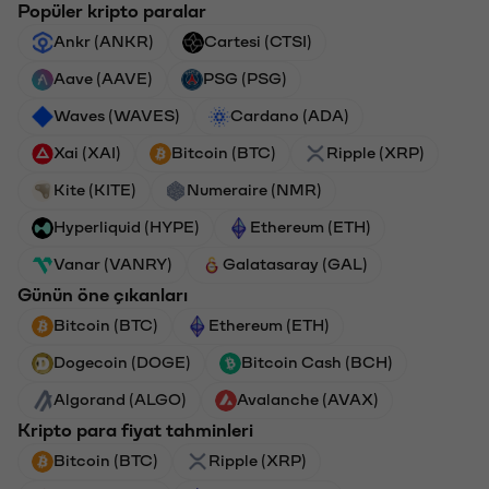
Popüler kripto paralar
Ankr (ANKR)
Cartesi (CTSI)
Aave (AAVE)
PSG (PSG)
Waves (WAVES)
Cardano (ADA)
Xai (XAI)
Bitcoin (BTC)
Ripple (XRP)
Kite (KITE)
Numeraire (NMR)
Hyperliquid (HYPE)
Ethereum (ETH)
Vanar (VANRY)
Galatasaray (GAL)
Günün öne çıkanları
Bitcoin (BTC)
Ethereum (ETH)
Dogecoin (DOGE)
Bitcoin Cash (BCH)
Algorand (ALGO)
Avalanche (AVAX)
Kripto para fiyat tahminleri
Bitcoin (BTC)
Ripple (XRP)