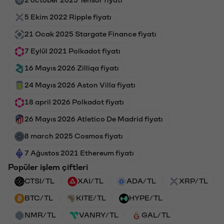
5 Ekim 2022 Ripple fiyatı
21 Ocak 2025 Stargate Finance fiyatı
7 Eylül 2021 Polkadot fiyatı
16 Mayıs 2026 Zilliqa fiyatı
24 Mayıs 2026 Aston Villa fiyatı
18 april 2026 Polkadot fiyatı
26 Mayıs 2026 Atletico De Madrid fiyatı
8 march 2025 Cosmos fiyatı
7 Ağustos 2021 Ethereum fiyatı
Popüler işlem çiftleri
CTSI/TL
XAI/TL
ADA/TL
XRP/TL
BTC/TL
KITE/TL
HYPE/TL
NMR/TL
VANRY/TL
GAL/TL