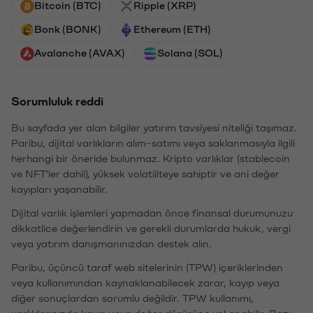
Bitcoin (BTC)
Ripple (XRP)
Bonk (BONK)
Ethereum (ETH)
Avalanche (AVAX)
Solana (SOL)
Sorumluluk reddi
Bu sayfada yer alan bilgiler yatırım tavsiyesi niteliği taşımaz.
Paribu, dijital varlıkların alım-satımı veya saklanmasıyla ilgili
herhangi bir öneride bulunmaz. Kripto varlıklar (stablecoin
ve NFT'ler dahil), yüksek volatiliteye sahiptir ve ani değer
kayıpları yaşanabilir.
Dijital varlık işlemleri yapmadan önce finansal durumunuzu
dikkatlice değerlendirin ve gerekli durumlarda hukuk, vergi
veya yatırım danışmanınızdan destek alın.
Paribu, üçüncü taraf web sitelerinin (TPW) içeriklerinden
veya kullanımından kaynaklanabilecek zarar, kayıp veya
diğer sonuçlardan sorumlu değildir. TPW kullanımı,
varlıklarınızda kayıp veya değer düşüşüne yol açabilir. Bazı