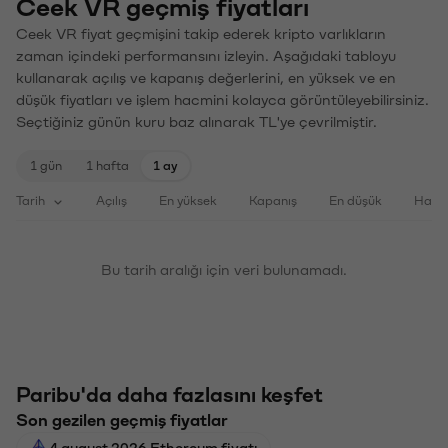
Ceek VR geçmiş fiyatları
Ceek VR fiyat geçmişini takip ederek kripto varlıkların
zaman içindeki performansını izleyin. Aşağıdaki tabloyu
kullanarak açılış ve kapanış değerlerini, en yüksek ve en
düşük fiyatları ve işlem hacmini kolayca görüntüleyebilirsiniz.
Seçtiğiniz günün kuru baz alınarak TL'ye çevrilmiştir.
1 gün
1 hafta
1 ay
Tarih
Açılış
En yüksek
Kapanış
En düşük
Haci
Bu tarih aralığı için veri bulunamadı.
Paribu'da daha fazlasını keşfet
Son gezilen geçmiş fiyatlar
4 august 2026 Ethereum fiyatı