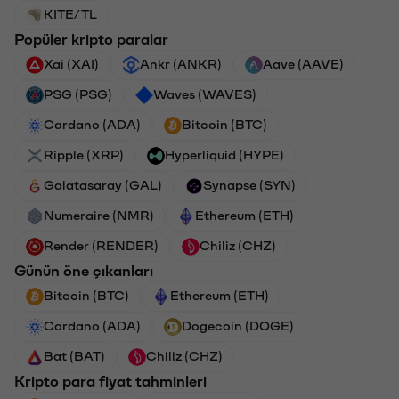
KITE/TL
Popüler kripto paralar
Xai (XAI)
Ankr (ANKR)
Aave (AAVE)
PSG (PSG)
Waves (WAVES)
Cardano (ADA)
Bitcoin (BTC)
Ripple (XRP)
Hyperliquid (HYPE)
Galatasaray (GAL)
Synapse (SYN)
Numeraire (NMR)
Ethereum (ETH)
Render (RENDER)
Chiliz (CHZ)
Günün öne çıkanları
Bitcoin (BTC)
Ethereum (ETH)
Cardano (ADA)
Dogecoin (DOGE)
Bat (BAT)
Chiliz (CHZ)
Kripto para fiyat tahminleri