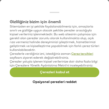
Gizliliğiniz bizim için önemli
Sitemizden en iyi şekilde faydalanabilmeniz için, amaçlarla
sınırlı ve gizliliğe uygun olacak şekilde çerezler aracılığıyla
kişisel verileriniz işlenmektedir. Bu web sitesinin çalışması için
gerekli olan çerezler zorunlu olarak kullanılmakta olup, açık
rıza vermeniz halinde deneyiminizi iyileştirmek, hizmetlerimizi
geliştirmek ve kişiselleştirme yapabilmek için farklı çerez türleri
kullanılabilecektir.
Çerezlerle verdiğiniz izni, istediğiniz zaman
Çerez tercihleri
sayfasını ziyaret ederek değiştirebilirsiniz.
Çerezler yoluyla işlenen kişisel verilerinize dair daha fazla bilgi
için Çerezlere Yönelik Aydınlatma Metni'ni inceleyebilirsiniz.
Çerezleri kabul et
Opsiyonel çerezleri reddet