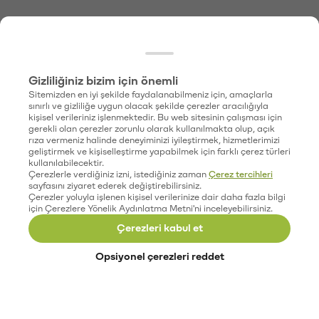
Gizliliğiniz bizim için önemli
Sitemizden en iyi şekilde faydalanabilmeniz için, amaçlarla
sınırlı ve gizliliğe uygun olacak şekilde çerezler aracılığıyla
kişisel verileriniz işlenmektedir. Bu web sitesinin çalışması için
gerekli olan çerezler zorunlu olarak kullanılmakta olup, açık
rıza vermeniz halinde deneyiminizi iyileştirmek, hizmetlerimizi
geliştirmek ve kişiselleştirme yapabilmek için farklı çerez türleri
kullanılabilecektir.
Çerezlerle verdiğiniz izni, istediğiniz zaman
Çerez tercihleri
sayfasını ziyaret ederek değiştirebilirsiniz.
Çerezler yoluyla işlenen kişisel verilerinize dair daha fazla bilgi
için Çerezlere Yönelik Aydınlatma Metni'ni inceleyebilirsiniz.
Çerezleri kabul et
Opsiyonel çerezleri reddet