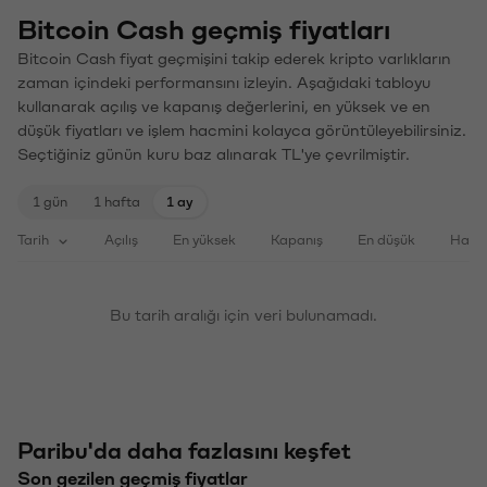
Bitcoin Cash geçmiş fiyatları
Bitcoin Cash fiyat geçmişini takip ederek kripto varlıkların
zaman içindeki performansını izleyin. Aşağıdaki tabloyu
kullanarak açılış ve kapanış değerlerini, en yüksek ve en
düşük fiyatları ve işlem hacmini kolayca görüntüleyebilirsiniz.
Seçtiğiniz günün kuru baz alınarak TL'ye çevrilmiştir.
1 gün
1 hafta
1 ay
Tarih
Açılış
En yüksek
Kapanış
En düşük
Haci
Bu tarih aralığı için veri bulunamadı.
Paribu'da daha fazlasını keşfet
Son gezilen geçmiş fiyatlar