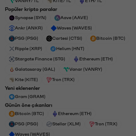
VANRY/TL
KITE/TL
ETH/TL
Popüler kripto paralar
Synapse (SYN)
Aave (AAVE)
Ankr (ANKR)
Waves (WAVES)
PSG (PSG)
Cartesi (CTSI)
Bitcoin (BTC)
Ripple (XRP)
Helium (HNT)
Stargate Finance (STG)
Ethereum (ETH)
Galatasaray (GAL)
Vanar (VANRY)
Kite (KITE)
Tron (TRX)
Yeni eklenenler
Gram (GRAM)
Günün öne çıkanları
Bitcoin (BTC)
Ethereum (ETH)
PSG (PSG)
Stellar (XLM)
Tron (TRX)
Waves (WAVES)