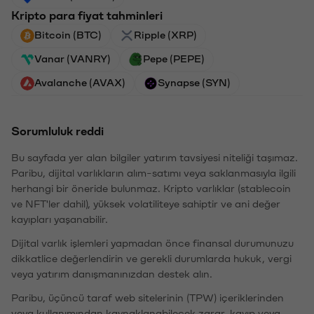
Kripto para fiyat tahminleri
Bitcoin (BTC)
Ripple (XRP)
Vanar (VANRY)
Pepe (PEPE)
Avalanche (AVAX)
Synapse (SYN)
Sorumluluk reddi
Bu sayfada yer alan bilgiler yatırım tavsiyesi niteliği taşımaz.
Paribu, dijital varlıkların alım-satımı veya saklanmasıyla ilgili
herhangi bir öneride bulunmaz. Kripto varlıklar (stablecoin
ve NFT'ler dahil), yüksek volatiliteye sahiptir ve ani değer
kayıpları yaşanabilir.
Dijital varlık işlemleri yapmadan önce finansal durumunuzu
dikkatlice değerlendirin ve gerekli durumlarda hukuk, vergi
veya yatırım danışmanınızdan destek alın.
Paribu, üçüncü taraf web sitelerinin (TPW) içeriklerinden
veya kullanımından kaynaklanabilecek zarar, kayıp veya