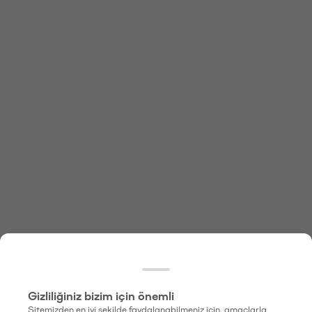
Gizliliğiniz bizim için önemli
Sitemizden en iyi şekilde faydalanabilmeniz için, amaçlarla