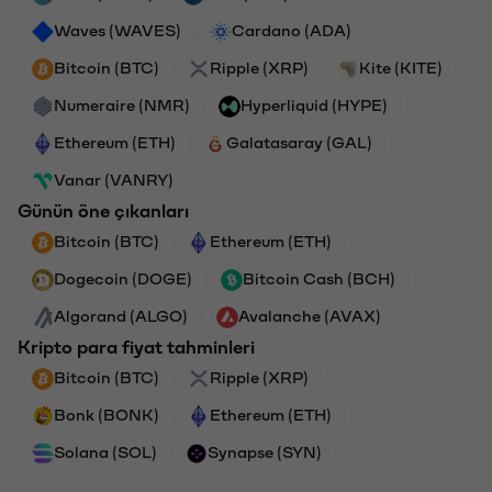
Waves (WAVES)
Cardano (ADA)
Bitcoin (BTC)
Ripple (XRP)
Kite (KITE)
Numeraire (NMR)
Hyperliquid (HYPE)
Ethereum (ETH)
Galatasaray (GAL)
Vanar (VANRY)
Günün öne çıkanları
Bitcoin (BTC)
Ethereum (ETH)
Dogecoin (DOGE)
Bitcoin Cash (BCH)
Algorand (ALGO)
Avalanche (AVAX)
Kripto para fiyat tahminleri
Bitcoin (BTC)
Ripple (XRP)
Bonk (BONK)
Ethereum (ETH)
Solana (SOL)
Synapse (SYN)