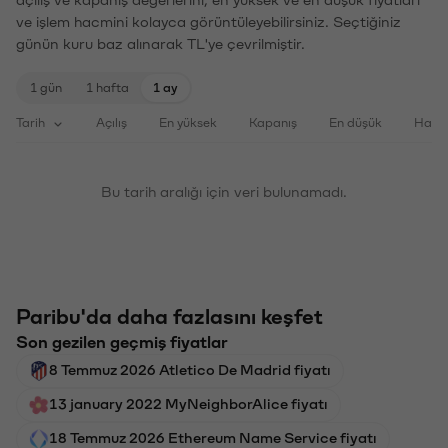
ve işlem hacmini kolayca görüntüleyebilirsiniz. Seçtiğiniz
günün kuru baz alınarak TL'ye çevrilmiştir.
1 gün
1 hafta
1 ay
Tarih
Açılış
En yüksek
Kapanış
En düşük
Haci
Bu tarih aralığı için veri bulunamadı.
Paribu'da daha fazlasını keşfet
Son gezilen geçmiş fiyatlar
8 Temmuz 2026 Atletico De Madrid fiyatı
13 january 2022 MyNeighborAlice fiyatı
18 Temmuz 2026 Ethereum Name Service fiyatı