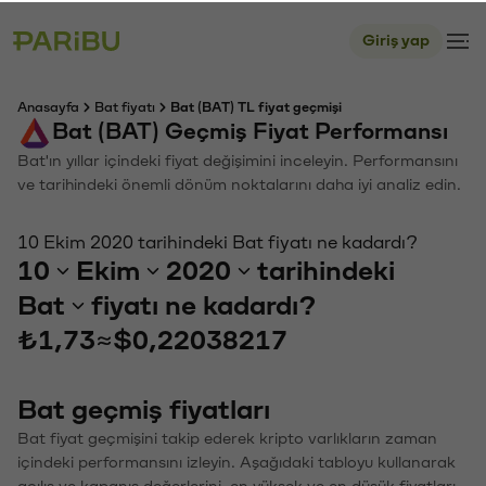
Giriş yap
Anasayfa
Bat fiyatı
Bat (BAT) TL fiyat geçmişi
Bat (BAT) Geçmiş Fiyat Performansı
Bat'ın yıllar içindeki fiyat değişimini inceleyin. Performansını
ve tarihindeki önemli dönüm noktalarını daha iyi analiz edin.
10 Ekim 2020 tarihindeki Bat fiyatı ne kadardı?
10
Ekim
2020
tarihindeki
Bat
fiyatı ne kadardı?
₺1,73
≈
$0,22038217
Bat geçmiş fiyatları
Bat fiyat geçmişini takip ederek kripto varlıkların zaman
içindeki performansını izleyin. Aşağıdaki tabloyu kullanarak
açılış ve kapanış değerlerini, en yüksek ve en düşük fiyatları