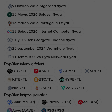
9 Haziran 2025 Algorand fiyatı
15 Mayıs 2026 Solayer fiyatı
13 march 2023 Portugal NT fiyatı
18 Şubat 2026 Internet Computer fiyatı
2 Eylül 2025 Stargate Finance fiyatı
25 september 2024 Wormhole fiyatı
11 Temmuz 2026 Pyth Network fiyatı
Popüler işlem çiftleri
CTSI/TL
XAI/TL
ADA/TL
XRP/TL
KITE/TL
BTC/TL
HYPE/TL
NMR/TL
GAL/TL
VANRY/TL
Popüler kripto paralar
Ankr (ANKR)
Cartesi (CTSI)
Xai (XAI)
Aave (AAVE)
PSG (PSG)