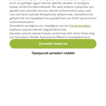
sınırlı ve gizliliğe uygun olacak şekilde çerezler aracılığıyla
kişisel verileriniz işlenmektedir. Bu web sitesinin çalışması için
gerekli olan çerezler zorunlu olarak kullanılmakta olup, açık
rıza vermeniz halinde deneyiminizi iyileştirmek, hizmetlerimizi
geliştirmek ve kişiselleştirme yapabilmek için farklı çerez türleri
kullanılabilecektir.
Çerezlerle verdiğiniz izni, istediğiniz zaman
Çerez tercihleri
sayfasını ziyaret ederek değiştirebilirsiniz.
Çerezler yoluyla işlenen kişisel verilerinize dair daha fazla bilgi
için Çerezlere Yönelik Aydınlatma Metni'ni inceleyebilirsiniz.
Çerezleri kabul et
Opsiyonel çerezleri reddet
Paribu’yu keşfet
Eğitimler
Etkinlikler
Açık pozisyonlar
Paribu sistem durumu