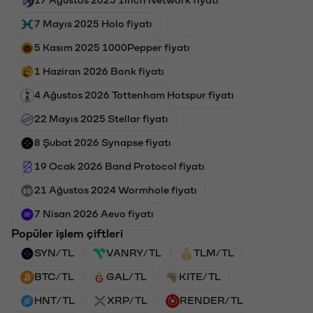
17 Ağustos 2025 1inch Network fiyatı
7 Mayıs 2025 Holo fiyatı
5 Kasım 2025 1000Pepper fiyatı
1 Haziran 2026 Bonk fiyatı
4 Ağustos 2026 Tottenham Hotspur fiyatı
22 Mayıs 2025 Stellar fiyatı
8 Şubat 2026 Synapse fiyatı
19 Ocak 2026 Band Protocol fiyatı
21 Ağustos 2024 Wormhole fiyatı
7 Nisan 2026 Aevo fiyatı
Popüler işlem çiftleri
SYN/TL
VANRY/TL
TLM/TL
BTC/TL
GAL/TL
KITE/TL
HNT/TL
XRP/TL
RENDER/TL