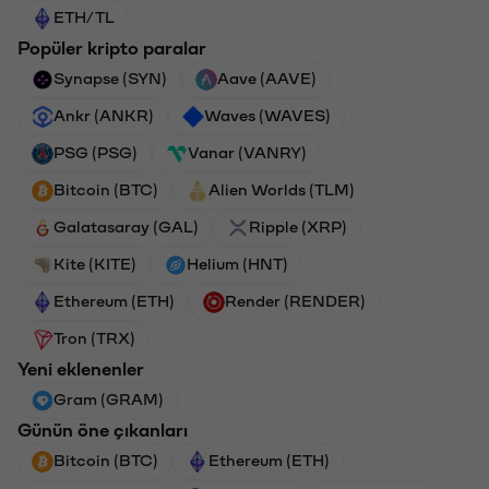
ETH/TL
Popüler kripto paralar
Synapse (SYN)
Aave (AAVE)
Ankr (ANKR)
Waves (WAVES)
PSG (PSG)
Vanar (VANRY)
Bitcoin (BTC)
Alien Worlds (TLM)
Galatasaray (GAL)
Ripple (XRP)
Kite (KITE)
Helium (HNT)
Ethereum (ETH)
Render (RENDER)
Tron (TRX)
Yeni eklenenler
Gram (GRAM)
Günün öne çıkanları
Bitcoin (BTC)
Ethereum (ETH)