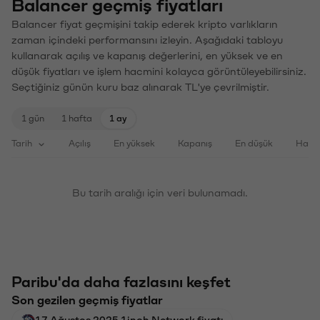
Balancer geçmiş fiyatları
Balancer fiyat geçmişini takip ederek kripto varlıkların
zaman içindeki performansını izleyin. Aşağıdaki tabloyu
kullanarak açılış ve kapanış değerlerini, en yüksek ve en
düşük fiyatları ve işlem hacmini kolayca görüntüleyebilirsiniz.
Seçtiğiniz günün kuru baz alınarak TL'ye çevrilmiştir.
1 gün
1 hafta
1 ay
Tarih
Açılış
En yüksek
Kapanış
En düşük
Haci
Bu tarih aralığı için veri bulunamadı.
Paribu'da daha fazlasını keşfet
Son gezilen geçmiş fiyatlar