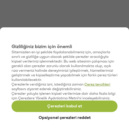
Gizliliğiniz bizim için önemli
Sitemizden en iyi şekilde faydalanabilmeniz için, amaçlarla
sınırlı ve gizliliğe uygun olacak şekilde çerezler aracılığıyla
kişisel verileriniz işlenmektedir. Bu web sitesinin çalışması için
gerekli olan çerezler zorunlu olarak kullanılmakta olup, açık
rıza vermeniz halinde deneyiminizi iyileştirmek, hizmetlerimizi
geliştirmek ve kişiselleştirme yapabilmek için farklı çerez türleri
kullanılabilecektir.
Çerezlerle verdiğiniz izni, istediğiniz zaman
Çerez tercihleri
sayfasını ziyaret ederek değiştirebilirsiniz.
Çerezler yoluyla işlenen kişisel verilerinize dair daha fazla bilgi
için Çerezlere Yönelik Aydınlatma Metni'ni inceleyebilirsiniz.
Çerezleri kabul et
Opsiyonel çerezleri reddet