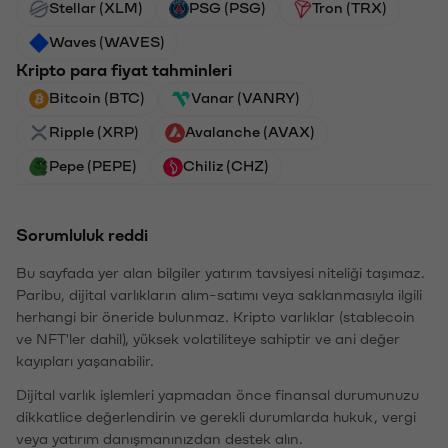
Stellar (XLM)
PSG (PSG)
Tron (TRX)
Waves (WAVES)
Kripto para fiyat tahminleri
Bitcoin (BTC)
Vanar (VANRY)
Ripple (XRP)
Avalanche (AVAX)
Pepe (PEPE)
Chiliz (CHZ)
Sorumluluk reddi
Bu sayfada yer alan bilgiler yatırım tavsiyesi niteliği taşımaz.
Paribu, dijital varlıkların alım-satımı veya saklanmasıyla ilgili
herhangi bir öneride bulunmaz. Kripto varlıklar (stablecoin
ve NFT'ler dahil), yüksek volatiliteye sahiptir ve ani değer
kayıpları yaşanabilir.
Dijital varlık işlemleri yapmadan önce finansal durumunuzu
dikkatlice değerlendirin ve gerekli durumlarda hukuk, vergi
veya yatırım danışmanınızdan destek alın.