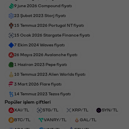
9 june 2026 Compound fiyatı
23 Şubat 2023 Storj fiyatı
15 Temmuz 2026 Portugal NT fiyatı
15 Ocak 2026 Stargate Finance fiyatı
7 Ekim 2024 Waves fiyatı
26 Mayıs 2026 Avalanche fiyatı
1 Haziran 2023 Pepe fiyatı
10 Temmuz 2023 Alien Worlds fiyatı
3 Mart 2026 Flare fiyatı
14 Temmuz 2023 Tezos fiyatı
Popüler işlem çiftleri
XAI/TL
STG/TL
XRP/TL
SYN/TL
BTC/TL
VANRY/TL
GAL/TL