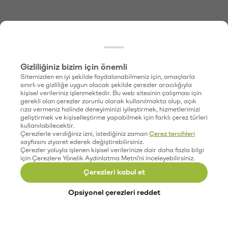
Gizliliğiniz bizim için önemli
Sitemizden en iyi şekilde faydalanabilmeniz için, amaçlarla
sınırlı ve gizliliğe uygun olacak şekilde çerezler aracılığıyla
kişisel verileriniz işlenmektedir. Bu web sitesinin çalışması için
gerekli olan çerezler zorunlu olarak kullanılmakta olup, açık
rıza vermeniz halinde deneyiminizi iyileştirmek, hizmetlerimizi
geliştirmek ve kişiselleştirme yapabilmek için farklı çerez türleri
kullanılabilecektir.
Çerezlerle verdiğiniz izni, istediğiniz zaman
Çerez tercihleri
sayfasını ziyaret ederek değiştirebilirsiniz.
Çerezler yoluyla işlenen kişisel verilerinize dair daha fazla bilgi
için Çerezlere Yönelik Aydınlatma Metni'ni inceleyebilirsiniz.
Çerezleri kabul et
Opsiyonel çerezleri reddet