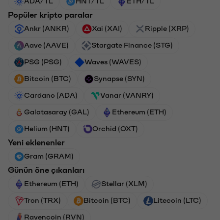
ADA/TL
HNT/TL
ETH/TL
Popüler kripto paralar
Ankr (ANKR)
Xai (XAI)
Ripple (XRP)
Aave (AAVE)
Stargate Finance (STG)
PSG (PSG)
Waves (WAVES)
Bitcoin (BTC)
Synapse (SYN)
Cardano (ADA)
Vanar (VANRY)
Galatasaray (GAL)
Ethereum (ETH)
Helium (HNT)
Orchid (OXT)
Yeni eklenenler
Gram (GRAM)
Günün öne çıkanları
Ethereum (ETH)
Stellar (XLM)
Tron (TRX)
Bitcoin (BTC)
Litecoin (LTC)
Ravencoin (RVN)