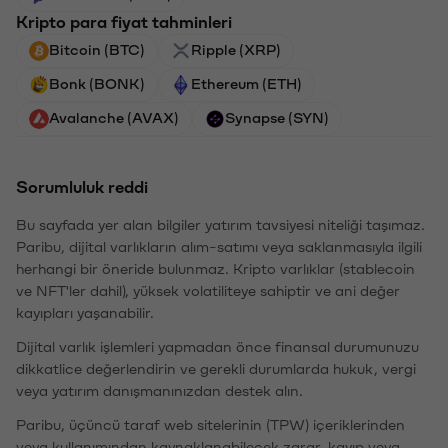
Kripto para fiyat tahminleri
Bitcoin (BTC)
Ripple (XRP)
Bonk (BONK)
Ethereum (ETH)
Avalanche (AVAX)
Synapse (SYN)
Sorumluluk reddi
Bu sayfada yer alan bilgiler yatırım tavsiyesi niteliği taşımaz.
Paribu, dijital varlıkların alım-satımı veya saklanmasıyla ilgili
herhangi bir öneride bulunmaz. Kripto varlıklar (stablecoin
ve NFT'ler dahil), yüksek volatiliteye sahiptir ve ani değer
kayıpları yaşanabilir.
Dijital varlık işlemleri yapmadan önce finansal durumunuzu
dikkatlice değerlendirin ve gerekli durumlarda hukuk, vergi
veya yatırım danışmanınızdan destek alın.
Paribu, üçüncü taraf web sitelerinin (TPW) içeriklerinden
veya kullanımından kaynaklanabilecek zarar, kayıp veya