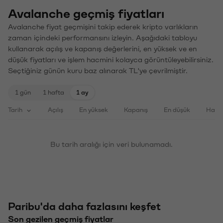
Avalanche geçmiş fiyatları
Avalanche fiyat geçmişini takip ederek kripto varlıkların
zaman içindeki performansını izleyin. Aşağıdaki tabloyu
kullanarak açılış ve kapanış değerlerini, en yüksek ve en
düşük fiyatları ve işlem hacmini kolayca görüntüleyebilirsiniz.
Seçtiğiniz günün kuru baz alınarak TL'ye çevrilmiştir.
1 gün
1 hafta
1 ay
Tarih
Açılış
En yüksek
Kapanış
En düşük
Haci
Bu tarih aralığı için veri bulunamadı.
Paribu'da daha fazlasını keşfet
Son gezilen geçmiş fiyatlar