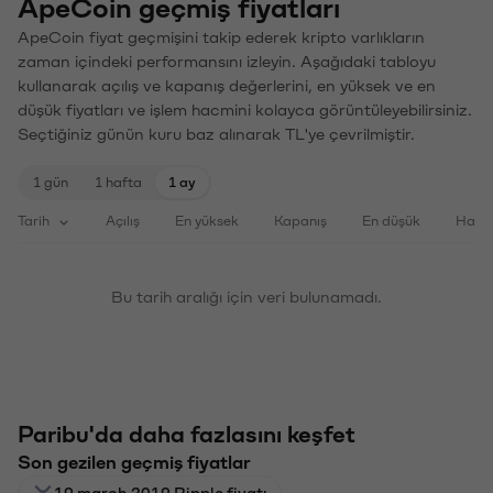
ApeCoin geçmiş fiyatları
ApeCoin fiyat geçmişini takip ederek kripto varlıkların
zaman içindeki performansını izleyin. Aşağıdaki tabloyu
kullanarak açılış ve kapanış değerlerini, en yüksek ve en
düşük fiyatları ve işlem hacmini kolayca görüntüleyebilirsiniz.
Seçtiğiniz günün kuru baz alınarak TL'ye çevrilmiştir.
1 gün
1 hafta
1 ay
Tarih
Açılış
En yüksek
Kapanış
En düşük
Haci
Bu tarih aralığı için veri bulunamadı.
Paribu'da daha fazlasını keşfet
Son gezilen geçmiş fiyatlar
19 march 2019 Ripple fiyatı