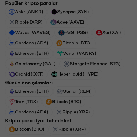
Popüler kripto paralar
Ankr (ANKR)
Synapse (SYN)
Ripple (XRP)
Aave (AAVE)
Waves (WAVES)
PSG (PSG)
Xai (XAI)
Cardano (ADA)
Bitcoin (BTC)
Ethereum (ETH)
Vanar (VANRY)
Galatasaray (GAL)
Stargate Finance (STG)
Orchid (OXT)
Hyperliquid (HYPE)
Günün öne çıkanları
Ethereum (ETH)
Stellar (XLM)
Tron (TRX)
Bitcoin (BTC)
Cardano (ADA)
Ripple (XRP)
Kripto para fiyat tahminleri
Bitcoin (BTC)
Ripple (XRP)