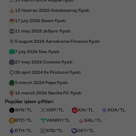
13 Haziran 2026 Galatasaray fiyatı
17 july 2026 Beam fiyatı
11 may 2026 zkSync fiyatı
5 august 2026 Aerodrome Finance fiyatı
7 july 2026 Neo fiyatı
27 may 2026 Cosmos fiyatı
26 april 2024 0x Protocol fiyatı
5 march 2024 Pepe fiyatı
16 march 2026 Sevilla FC fiyatı
Popüler işlem çiftleri
SYN/TL
XRP/TL
XAI/TL
ADA/TL
BTC/TL
VANRY/TL
GAL/TL
ETH/TL
STG/TL
OXT/TL