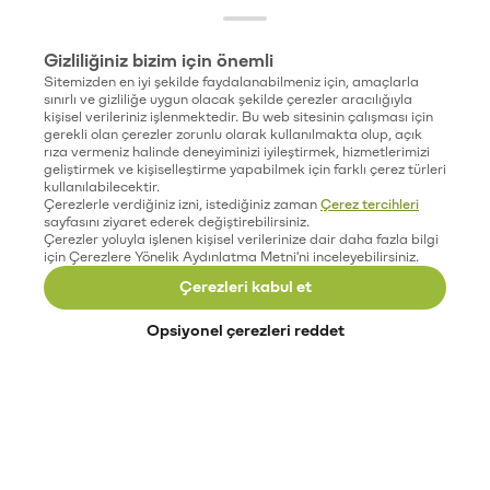
Gizliliğiniz bizim için önemli
Sitemizden en iyi şekilde faydalanabilmeniz için, amaçlarla
sınırlı ve gizliliğe uygun olacak şekilde çerezler aracılığıyla
kişisel verileriniz işlenmektedir. Bu web sitesinin çalışması için
gerekli olan çerezler zorunlu olarak kullanılmakta olup, açık
rıza vermeniz halinde deneyiminizi iyileştirmek, hizmetlerimizi
geliştirmek ve kişiselleştirme yapabilmek için farklı çerez türleri
kullanılabilecektir.
Çerezlerle verdiğiniz izni, istediğiniz zaman
Çerez tercihleri
sayfasını ziyaret ederek değiştirebilirsiniz.
Çerezler yoluyla işlenen kişisel verilerinize dair daha fazla bilgi
için Çerezlere Yönelik Aydınlatma Metni'ni inceleyebilirsiniz.
Çerezleri kabul et
Opsiyonel çerezleri reddet
Paribu’yu keşfet