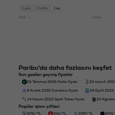
1 gün
1 hafta
1 ay
Tarih
Açılış
Paribu'da daha fazlasını keşfet
Son gezilen geçmiş fiyatlar
26 Temmuz 2026 Kaito fiyatı
22 march 2023
8 Aralık 2020 Cardano fiyatı
24 Eylül 2022 
14 Kasım 2023 Spell Token fiyatı
20 Ağusto
Popüler işlem çiftleri
STG/TL
XAI/TL
XRP/TL
SYN/