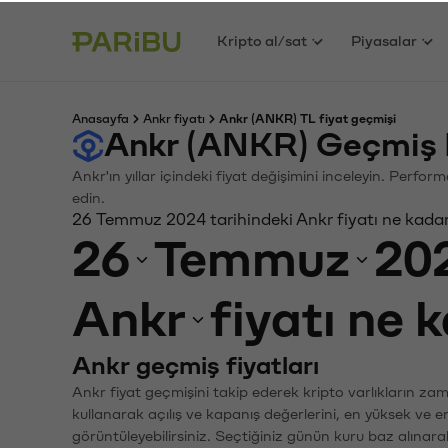
Kripto al/sat
Piyasalar
Anasayfa
Ankr fiyatı
Ankr (ANKR) TL fiyat geçmişi
Ankr (ANKR) Geçmiş 
Ankr'ın yıllar içindeki fiyat değişimini inceleyin. Perfo
edin.
26 Temmuz 2024 tarihindeki Ankr fiyatı ne kada
26
Temmuz
20
Ankr
fiyatı ne 
Ankr geçmiş fiyatları
Ankr fiyat geçmişini takip ederek kripto varlıkların za
kullanarak açılış ve kapanış değerlerini, en yüksek ve e
görüntüleyebilirsiniz. Seçtiğiniz günün kuru baz alınarak