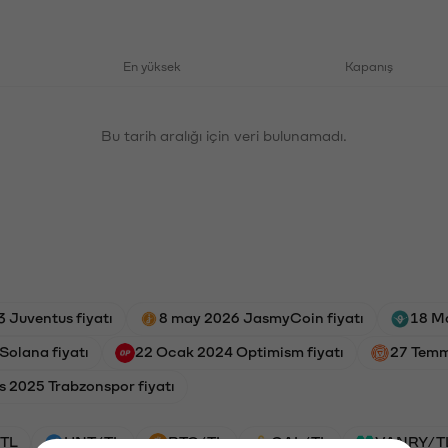
En yüksek
Kapanış
Bu tarih aralığı için veri bulunamadı.
 Juventus fiyatı
8 may 2026 JasmyCoin fiyatı
18 Ma
Solana fiyatı
22 Ocak 2024 Optimism fiyatı
27 Temm
s 2025 Trabzonspor fiyatı
TL
HNT/TL
BTC/TL
GAL/TL
VANRY/T