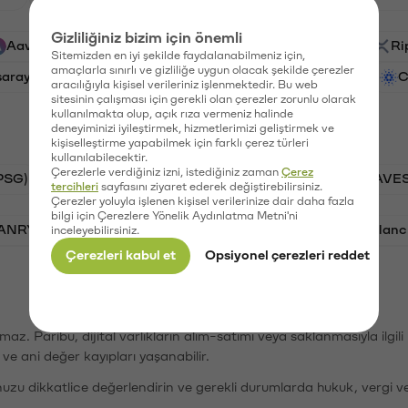
Gizliliğiniz bizim için önemli
Aave (AAVE)
PSG (PSG)
Waves (WAVES)
Ri
Sitemizden en iyi şekilde faydalanabilmeniz için,
amaçlarla sınırlı ve gizliliğe uygun olacak şekilde çerezler
saray (GAL)
Ethereum (ETH)
Vanar (VANRY)
C
aracılığıyla kişisel verileriniz işlenmektedir. Bu web
sitesinin çalışması için gerekli olan çerezler zorunlu olarak
kullanılmakta olup, açık rıza vermeniz halinde
deneyiminizi iyileştirmek, hizmetlerimizi geliştirmek ve
kişiselleştirme yapabilmek için farklı çerez türleri
kullanılabilecektir.
Çerezlerle verdiğiniz izni, istediğiniz zaman
Çerez
PSG)
Bitcoin (BTC)
Tron (TRX)
Waves (WAVES
tercihleri
sayfasını ziyaret ederek değiştirebilirsiniz.
Çerezler yoluyla işlenen kişisel verilerinize dair daha fazla
bilgi için Çerezlere Yönelik Aydınlatma Metni'ni
VANRY)
Bonk (BONK)
Ethereum (ETH)
Avalanc
inceleyebilirsiniz.
Çerezleri kabul et
Opsiyonel çerezleri reddet
şımaz. Paribu, dijital varlıkların alım-satımı veya saklanmasıyla ilgi
r ve ani değer kayıpları yaşanabilir.
nuzu dikkatlice değerlendirin ve gerekli durumlarda hukuk, vergi v