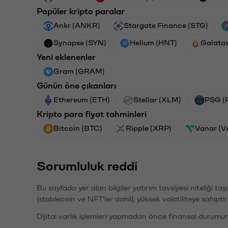
Popüler kripto paralar
Ankr (ANKR)
Stargate Finance (STG)
Synapse (SYN)
Helium (HNT)
Galata
Yeni eklenenler
Gram (GRAM)
Günün öne çıkanları
Ethereum (ETH)
Stellar (XLM)
PSG (
Kripto para fiyat tahminleri
Bitcoin (BTC)
Ripple (XRP)
Vanar (
Sorumluluk reddi
Bu sayfada yer alan bilgiler yatırım tavsiyesi niteliği ta
(stablecoin ve NFT'ler dahil), yüksek volatiliteye sahipti
Dijital varlık işlemleri yapmadan önce finansal durumu