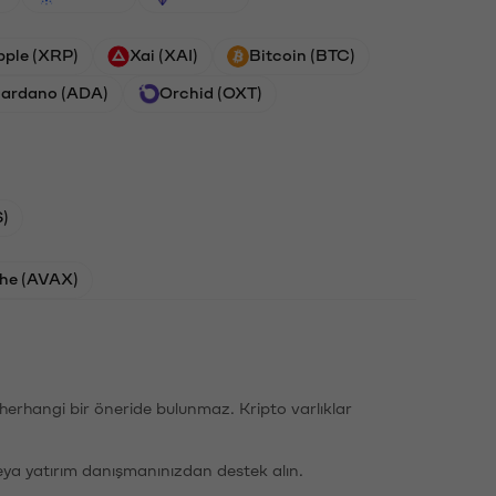
pple (XRP)
Xai (XAI)
Bitcoin (BTC)
ardano (ADA)
Orchid (OXT)
)
he (AVAX)
li herhangi bir öneride bulunmaz. Kripto varlıklar
eya yatırım danışmanınızdan destek alın.