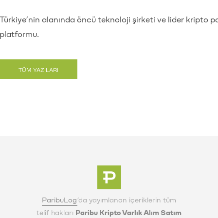
Türkiye’nin alanında öncü teknoloji şirketi ve lider kripto p
platformu.
TÜM YAZILARI
GÖRÜNTÜLE
ParibuLog
’da yayımlanan içeriklerin tüm
telif hakları
Paribu Kripto Varlık Alım Satım