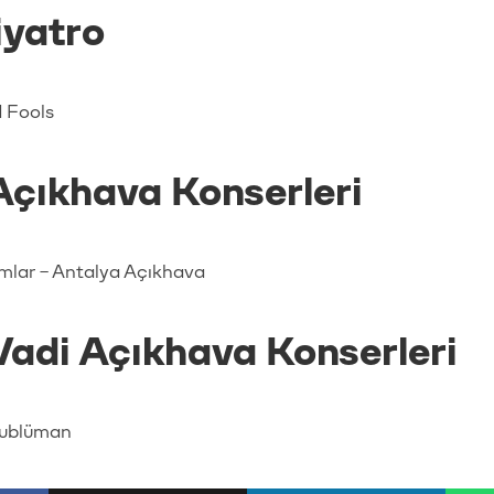
iyatro
d Fools
Açıkhava Konserleri
mlar – Antalya Açıkhava
Vadi Açıkhava Konserleri
dublüman