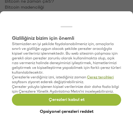
ETH → TL
XRP → TL
SOL → TL
DOGE → TL
Geçmiş Fiyat Performansı
Bitcoin Fiyat Geçmişi
Ethereum Fiyat Geçmişi
XRP Fiyat Geçmişi
Solana Fiyat Geçmişi
Dogecoin Fiyat Geçmişi
Paribu Custody
Paribu Self
ParibuLog
Paribu Hub
Team Paribu
Paribu Ventures
Paribu Art