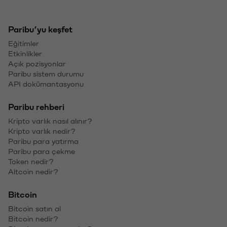
Müşteriye Elektronik Ortamda Yapılacak Bildirimlere İlişkin
Esaslar
Yasal Bildirimler
Yasal Bilgiler
Kripto para fiyatları
Bitcoin fiyatı
Ethereum fiyatı
XRP fiyatı
Solana fiyatı
Dogecoin fiyatı
Kripto para fiyat tahminleri
Bitcoin fiyat tahmini
Ethereum fiyat tahmini
XRP fiyat tahmini
Solana fiyat tahmini
Dogecoin fiyat tahmini
Kripto hesaplayıcı
BTC → TL