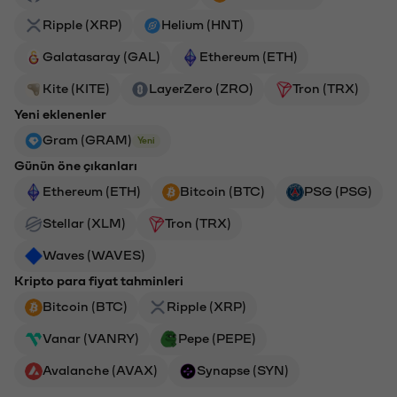
Ripple (XRP)
Helium (HNT)
Galatasaray (GAL)
Ethereum (ETH)
Kite (KITE)
LayerZero (ZRO)
Tron (TRX)
Yeni eklenenler
Gram (GRAM)
Yeni
Günün öne çıkanları
Ethereum (ETH)
Bitcoin (BTC)
PSG (PSG)
Stellar (XLM)
Tron (TRX)
Waves (WAVES)
Kripto para fiyat tahminleri
Bitcoin (BTC)
Ripple (XRP)
Vanar (VANRY)
Pepe (PEPE)
Avalanche (AVAX)
Synapse (SYN)