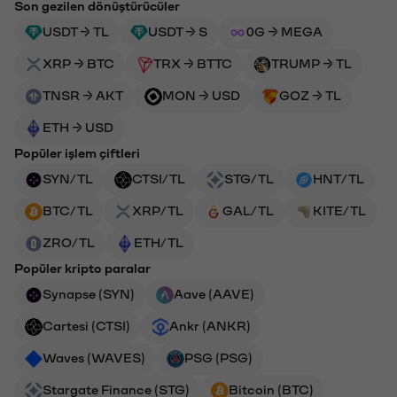
Son gezilen dönüştürücüler
USDT → TL
USDT → S
0G → MEGA
XRP → BTC
TRX → BTTC
TRUMP → TL
TNSR → AKT
MON → USD
GOZ → TL
ETH → USD
Popüler işlem çiftleri
SYN/TL
CTSI/TL
STG/TL
HNT/TL
BTC/TL
XRP/TL
GAL/TL
KITE/TL
ZRO/TL
ETH/TL
Popüler kripto paralar
Synapse (SYN)
Aave (AAVE)
Cartesi (CTSI)
Ankr (ANKR)
Waves (WAVES)
PSG (PSG)
Stargate Finance (STG)
Bitcoin (BTC)