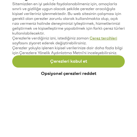
Sitemizden en iyi şekilde faydalanabilmeniz için, amaçlarla
sınırlı ve gizliliğe uygun olacak şekilde çerezler aracılığıyla
kişisel verileriniz işlenmektedir. Bu web sitesinin çalışması için
gerekli olan çerezler zorunlu olarak kullanılmakta olup, açık
rıza vermeniz halinde deneyiminizi iyileştirmek, hizmetlerimizi
geliştirmek ve kişiselleştirme yapabilmek için farklı çerez türleri
kullanılabilecektir.
Çerezlerle verdiğiniz izni, istediğiniz zaman
Çerez tercihleri
sayfasını ziyaret ederek değiştirebilirsiniz.
Çerezler yoluyla işlenen kişisel verilerinize dair daha fazla bilgi
için Çerezlere Yönelik Aydınlatma Metni'ni inceleyebilirsiniz.
Çerezleri kabul et
Opsiyonel çerezleri reddet
Paribu’yu keşfet
Eğitimler
Etkinlikler