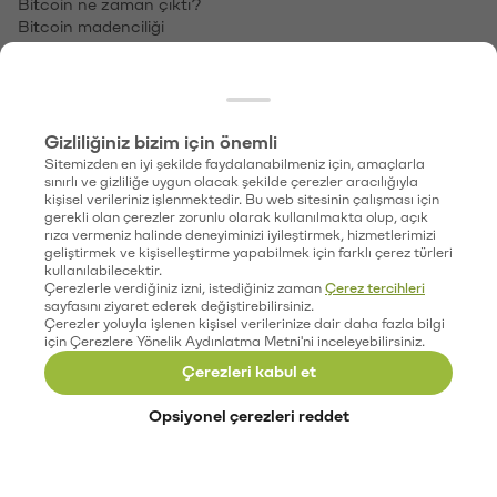
ETH → TL
XRP → TL
SOL → TL
DOGE → TL
Geçmiş Fiyat Performansı
Bitcoin Fiyat Geçmişi
Ethereum Fiyat Geçmişi
XRP Fiyat Geçmişi
Solana Fiyat Geçmişi
Dogecoin Fiyat Geçmişi
Paribu Custody
Paribu Self
ParibuLog
Paribu Hub
Team Paribu
Paribu Ventures
Paribu Art