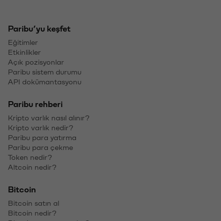
Müşteriye Elektronik Ortamda Yapılacak Bildirimlere İlişkin
Esaslar
Yasal Bildirimler
Yasal Bilgiler
Kripto para fiyatları
Bitcoin fiyatı
Ethereum fiyatı
XRP fiyatı
Solana fiyatı
Dogecoin fiyatı
Kripto para fiyat tahminleri
Bitcoin fiyat tahmini
Ethereum fiyat tahmini
XRP fiyat tahmini
Solana fiyat tahmini
Dogecoin fiyat tahmini
Kripto hesaplayıcı
BTC → TL