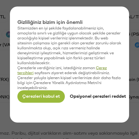
TL
BTC/TL
VANRY/TL
ADA/TL
GAL/T
Gizliliğiniz bizim için önemli
Sitemizden en iyi şekilde faydalanabilmeniz için,
amaçlarla sınırlı ve gizliliğe uygun olacak şekilde çerezler
Aave (AAVE)
Stargate Finance (STG)
PSG (PS
aracılığıyla kişisel verileriniz işlenmektedir. Bu web
sitesinin çalışması için gerekli olan çerezler zorunlu olarak
r (VANRY)
Galatasaray (GAL)
Ethereum (ETH)
kullanılmakta olup, açık rıza vermeniz halinde
deneyiminizi iyileştirmek, hizmetlerimizi geliştirmek ve
kişiselleştirme yapabilmek için farklı çerez türleri
kullanılabilecektir.
Çerezlerle verdiğiniz izni, istediğiniz zaman
Çerez
tercihleri
sayfasını ziyaret ederek değiştirebilirsiniz.
Çerezler yoluyla işlenen kişisel verilerinize dair daha fazla
TRX)
Bitcoin (BTC)
Litecoin (LTC)
Ravencoin 
bilgi için Çerezlere Yönelik Aydınlatma Metni'ni
inceleyebilirsiniz.
Çerezleri kabul et
Opsiyonel çerezleri reddet
ONK)
Ethereum (ETH)
Avalanche (AVAX)
Syna
şımaz. Paribu, dijital varlıkların alım-satımı veya saklanmasıyla ilgi