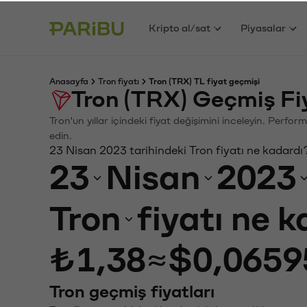
Kripto al/sat
Piyasalar
Anasayfa
Tron fiyatı
Tron (TRX) TL fiyat geçmişi
Tron (TRX) Geçmiş Fi
Tron'un yıllar içindeki fiyat değişimini inceleyin. Perfo
edin.
23 Nisan 2023 tarihindeki Tron fiyatı ne kadardı
23
Nisan
2023
Tron
fiyatı ne 
₺1,38
≈
$0,0659
Tron geçmiş fiyatları