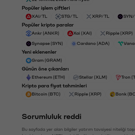
Popüler işlem çiftleri
XAI/TL
STG/TL
XRP/TL
SYN/
Popüler kripto paralar
Ankr (ANKR)
Xai (XAI)
Ripple (XRP)
Synapse (SYN)
Cardano (ADA)
Vana
Yeni eklenenler
Gram (GRAM)
Günün öne çıkanları
Ethereum (ETH)
Stellar (XLM)
Tron (
Kripto para fiyat tahminleri
Bitcoin (BTC)
Ripple (XRP)
Bonk (B
Sorumluluk reddi
Bu sayfada yer alan bilgiler yatırım tavsiyesi niteliği ta