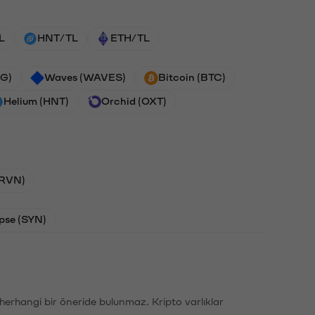
L
HNT/TL
ETH/TL
G)
Waves (WAVES)
Bitcoin (BTC)
Helium (HNT)
Orchid (OXT)
(RVN)
pse (SYN)
li herhangi bir öneride bulunmaz. Kripto varlıklar