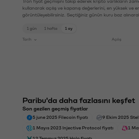
Tron fiyat geçmişini takip ederek kripto varlıkların zam
kullanarak açılış ve kapanış değerlerini, en yüksek ve e
görüntüleyebilirsiniz. Seçtiğiniz günün kuru baz alınarak
1 gün
1 hafta
1 ay
Tarih
Açılış
Paribu'da daha fazlasını keşfet
Son gezilen geçmiş fiyatlar
5 june 2025 Filecoin fiyatı
9 Ekim 2025 Stell
1 Mayıs 2023 Injective Protocol fiyatı
1 Ma
12 Temmuz 2025 Holo fiyatı