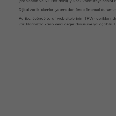
(stablecoin ve NFT'ler dahil), yüksek volatiliteye sahipti
Dijital varlık işlemleri yapmadan önce finansal durumu
Paribu, üçüncü taraf web sitelerinin (TPW) içeriklerin
varlıklarınızda kayıp veya değer düşüşüne yol açabilir. 