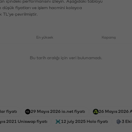
an içindeki performansını izleyin. Aşağıdaki tabloyu
n düşük fiyatları ve işlem hacmini kolayca
 TL'ye çevrilmiştir.
En yüksek
Kapanış
Bu tarih aralığı için veri bulunamadı.
ar fiyatı
29 Mayıs 2026 io.net fiyatı
26 Mayıs 2026 Ae
yıs 2021 Uniswap fiyatı
12 july 2025 Holo fiyatı
3 Eki