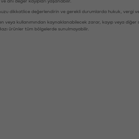
r ve ani değer kayıpları yaşanabilir.
nuzu dikkatlice değerlendirin ve gerekli durumlarda hukuk, vergi v
den veya kullanımından kaynaklanabilecek zarar, kayıp veya diğer 
Bazı ürünler tüm bölgelerde sunulmayabilir.