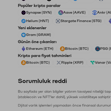
Popüler kripto paralar
Synapse (SYN)
Aave (AAVE)
Ankr (
Helium (HNT)
Stargate Finance (STG)
Yeni eklenenler
Gram (GRAM)
Günün öne çıkanları
Ethereum (ETH)
Bitcoin (BTC)
PSG (
Kripto para fiyat tahminleri
Bitcoin (BTC)
Ripple (XRP)
Vanar (
Sorumluluk reddi
Bu sayfada yer alan bilgiler yatırım tavsiyesi niteliği ta
(stablecoin ve NFT'ler dahil), yüksek volatiliteye sahipti
Dijital varlık işlemleri yapmadan önce finansal durumu