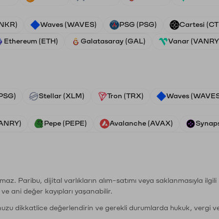
ANKR)
Waves (WAVES)
PSG (PSG)
Cartesi (CT
Ethereum (ETH)
Galatasaray (GAL)
Vanar (VANRY
PSG)
Stellar (XLM)
Tron (TRX)
Waves (WAVES
VANRY)
Pepe (PEPE)
Avalanche (AVAX)
Synaps
şımaz. Paribu, dijital varlıkların alım-satımı veya saklanmasıyla ilgi
r ve ani değer kayıpları yaşanabilir.
nuzu dikkatlice değerlendirin ve gerekli durumlarda hukuk, vergi v