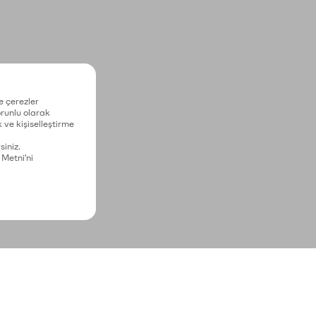
e çerezler
zorunlu olarak
 ve kişiselleştirme
siniz.
 Metni'ni