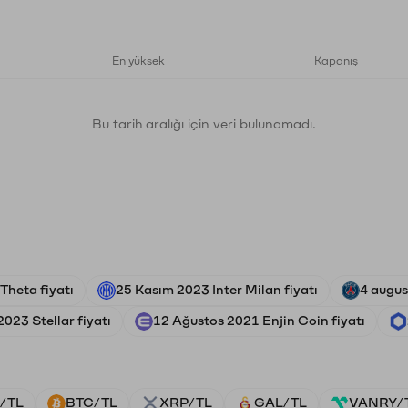
En yüksek
Kapanış
Bu tarih aralığı için veri bulunamadı.
Theta fiyatı
25 Kasım 2023 Inter Milan fiyatı
4 augus
023 Stellar fiyatı
12 Ağustos 2021 Enjin Coin fiyatı
/TL
BTC/TL
XRP/TL
GAL/TL
VANRY/