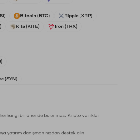
SI)
Bitcoin (BTC)
Ripple (XRP)
)
Kite (KITE)
Tron (TRX)
)
e (SYN)
li herhangi bir öneride bulunmaz. Kripto varlıklar
eya yatırım danışmanınızdan destek alın.