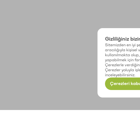
Gizliliğiniz biz
Sitemizden en iyi şe
aracılığıyla kişisel
kullanılmakta olup, 
yapabilmek için fark
Çerezlerle verdiğin
Çerezler yoluyla işl
inceleyebilirsiniz.
Çerezleri kabu