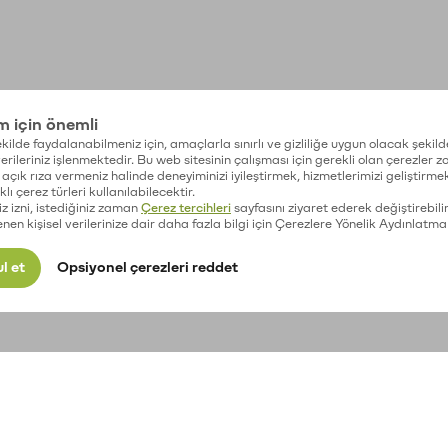
im için önemli
kilde faydalanabilmeniz için, amaçlarla sınırlı ve gizliliğe uygun olacak şekild
 verileriniz işlenmektedir. Bu web sitesinin çalışması için gerekli olan çerezler 
açık rıza vermeniz halinde deneyiminizi iyileştirmek, hizmetlerimizi geliştirmek
lı çerez türleri kullanılabilecektir.
iz izni, istediğiniz zaman
Çerez tercihleri
sayfasını ziyaret ederek değiştirebilir
enen kişisel verilerinize dair daha fazla bilgi için Çerezlere Yönelik Aydınlatma
l et
Opsiyonel çerezleri reddet