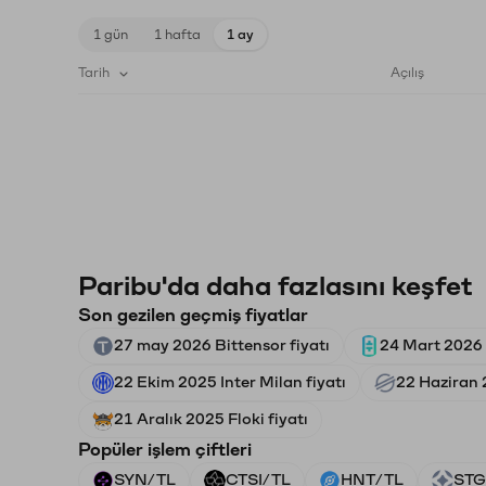
1 gün
1 hafta
1 ay
Tarih
Açılış
Paribu'da daha fazlasını keşfet
Son gezilen geçmiş fiyatlar
27 may 2026 Bittensor fiyatı
24 Mart 2026 
22 Ekim 2025 Inter Milan fiyatı
22 Haziran 2
21 Aralık 2025 Floki fiyatı
Popüler işlem çiftleri
SYN/TL
CTSI/TL
HNT/TL
STG