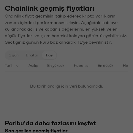
Chainlink geçmiş fiyatları
Chainlink fiyat geçmişini takip ederek kripto varlıkların
zaman içindeki performansını izleyin. Aşağıdaki tabloyu
kullanarak açılış ve kapanış değerlerini, en yüksek ve en
düşük fiyatları ve işlem hacmini kolayca görüntüleyebilirsiniz.
Seçtiğiniz günün kuru baz alınarak TL'ye çevrilmiştir.
1 gün
1 hafta
1 ay
Tarih
Açılış
En yüksek
Kapanış
En düşük
Haci
Bu tarih aralığı için veri bulunamadı.
Paribu'da daha fazlasını keşfet
Son gezilen geçmiş fiyatlar