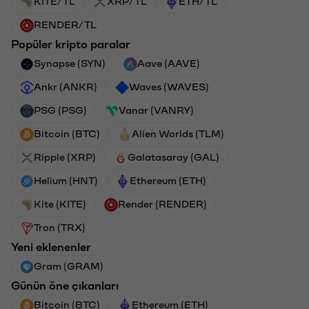
KITE/TL
XRP/TL
ETH/TL
RENDER/TL
Popüler kripto paralar
Synapse (SYN)
Aave (AAVE)
Ankr (ANKR)
Waves (WAVES)
PSG (PSG)
Vanar (VANRY)
Bitcoin (BTC)
Alien Worlds (TLM)
Ripple (XRP)
Galatasaray (GAL)
Helium (HNT)
Ethereum (ETH)
Kite (KITE)
Render (RENDER)
Tron (TRX)
Yeni eklenenler
Gram (GRAM)
Günün öne çıkanları
Bitcoin (BTC)
Ethereum (ETH)