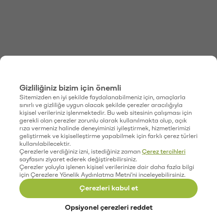
Gizliliğiniz bizim için önemli
Sitemizden en iyi şekilde faydalanabilmeniz için, amaçlarla
sınırlı ve gizliliğe uygun olacak şekilde çerezler aracılığıyla
kişisel verileriniz işlenmektedir. Bu web sitesinin çalışması için
gerekli olan çerezler zorunlu olarak kullanılmakta olup, açık
rıza vermeniz halinde deneyiminizi iyileştirmek, hizmetlerimizi
geliştirmek ve kişiselleştirme yapabilmek için farklı çerez türleri
kullanılabilecektir.
Çerezlerle verdiğiniz izni, istediğiniz zaman
Çerez tercihleri
sayfasını ziyaret ederek değiştirebilirsiniz.
Çerezler yoluyla işlenen kişisel verilerinize dair daha fazla bilgi
için Çerezlere Yönelik Aydınlatma Metni'ni inceleyebilirsiniz.
Çerezleri kabul et
Opsiyonel çerezleri reddet