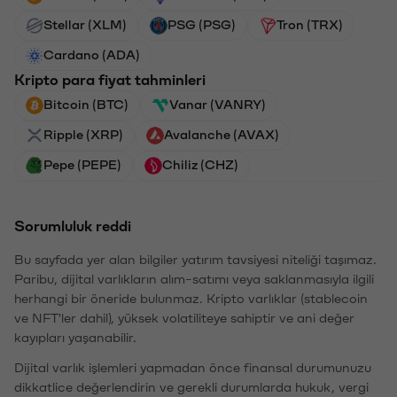
Stellar (XLM)
PSG (PSG)
Tron (TRX)
Cardano (ADA)
Kripto para fiyat tahminleri
Bitcoin (BTC)
Vanar (VANRY)
Ripple (XRP)
Avalanche (AVAX)
Pepe (PEPE)
Chiliz (CHZ)
Sorumluluk reddi
Bu sayfada yer alan bilgiler yatırım tavsiyesi niteliği taşımaz.
Paribu, dijital varlıkların alım-satımı veya saklanmasıyla ilgili
herhangi bir öneride bulunmaz. Kripto varlıklar (stablecoin
ve NFT'ler dahil), yüksek volatiliteye sahiptir ve ani değer
kayıpları yaşanabilir.
Dijital varlık işlemleri yapmadan önce finansal durumunuzu
dikkatlice değerlendirin ve gerekli durumlarda hukuk, vergi